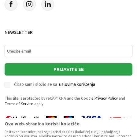
NEWSLETTER
PRIJAVITE SE
Čitao sam i složio se sa
uslovima korištenja
This site is protected by reCAPTCHA and the Google
Privacy Policy
and
Terms of Service
apply.
Ova web-stranica koristi kolačiće
Poštovani korisniče, naš sajt koristi cookies (kolačiće) u cilju poboljšanja
korisničkog iskustva. Ukoliko nastavite da pregledate i koristite našu Internet