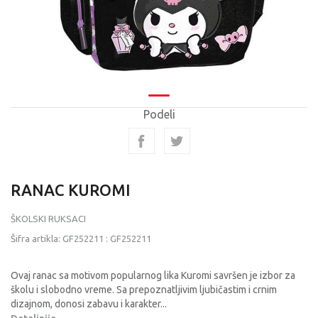
Podeli
RANAC KUROMI
ŠKOLSKI RUKSACI
Šifra artikla:
GF252211
:
GF252211
Ovaj ranac sa motivom popularnog lika Kuromi savršen je izbor za
školu i slobodno vreme. Sa prepoznatljivim ljubičastim i crnim
dizajnom, donosi zabavu i karakter
...