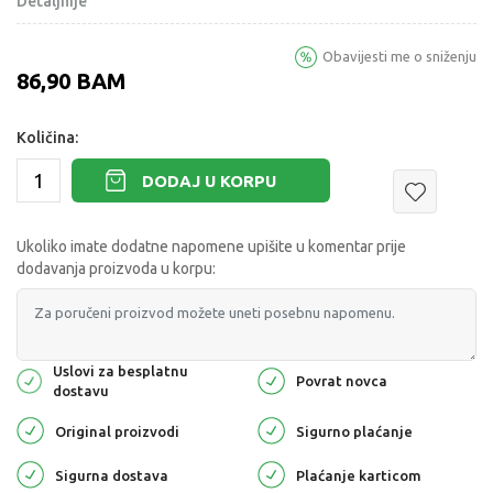
Detaljnije
Obavijesti me o sniženju
86,90
BAM
Količina:
DODAJ U KORPU
Ukoliko imate dodatne napomene upišite u komentar prije
dodavanja proizvoda u korpu:
Uslovi za besplatnu
Povrat novca
dostavu
Original proizvodi
Sigurno plaćanje
Sigurna dostava
Plaćanje karticom