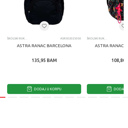
ŠKOLSKI RUKSACI
ASR502025050
ŠKOLSKI RUKSACI
ASTRA RANAC BARCELONA
ASTRA RANAC F
135,95
BAM
108,80
DODAJ U KORPU
DODAJ U