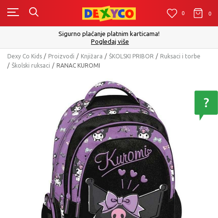
0
0
0
Click&Collect - Platite karticom Online i pre
articama!
izboru
Pogledaj više
Dexy Co Kids
Proizvodi
Knjižara
ŠKOLSKI PRIBOR
Ruksaci i torbe
Školski ruksaci
RANAC KUROMI