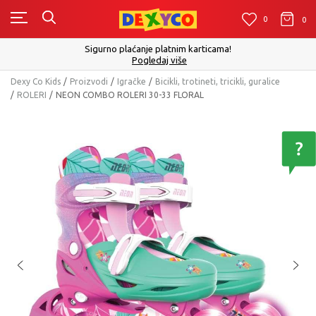
0
0
0
Sigurno plaćanje platnim karticama!
Pogledaj više
Dexy Co Kids
Proizvodi
Igračke
Bicikli, trotineti, tricikli, guralice
ROLERI
NEON COMBO ROLERI 30-33 FLORAL