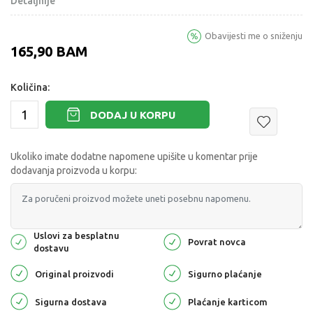
Detaljnije
Obavijesti me o sniženju
165,90
BAM
Količina:
DODAJ U KORPU
Ukoliko imate dodatne napomene upišite u komentar prije
dodavanja proizvoda u korpu:
Uslovi za besplatnu
Povrat novca
dostavu
Original proizvodi
Sigurno plaćanje
Sigurna dostava
Plaćanje karticom