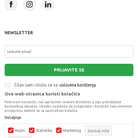
NEWSLETTER
PRIJAVITE SE
Čitao sam i složio se sa
uslovima korištenja
Ova web-stranica koristi kolačiće
This site is protected by reCAPTCHA and the Google
Privacy Policy
and
Poštovani korisniče, naš sajt koristi cookies (kolačiće) u cilju poboljšanja
Terms of Service
apply.
korisničkog iskustva. Ukoliko nastavite da pregledate i koristite našu Internet
prodavnicu slažete se sa upotrebom kolačića.
Detaljnije
Nužni
Statistika
Marketing
Saznaj više