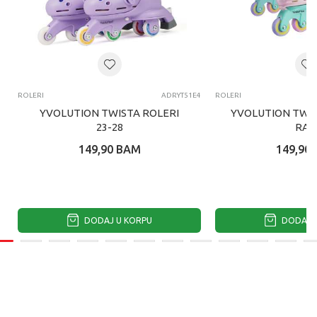
ROLERI
ADRYT51E4
ROLERI
YVOLUTION TWISTA ROLERI
YVOLUTION TWIS
23-28
RA
149,90
BAM
149,90
DODAJ U KORPU
DODAJ U