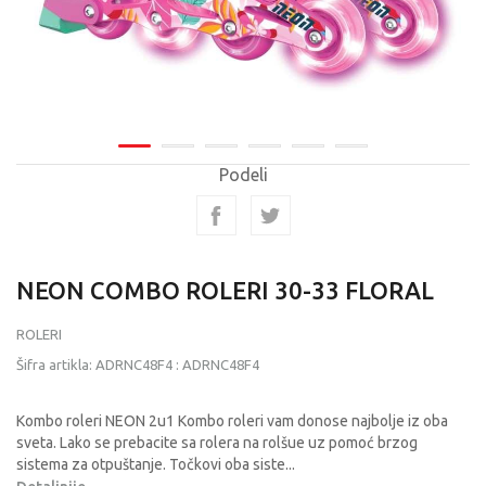
Podeli
NEON COMBO ROLERI 30-33 FLORAL
ROLERI
Šifra artikla:
ADRNC48F4
:
ADRNC48F4
Kombo roleri NEON 2u1 Kombo roleri vam donose najbolje iz oba
sveta. Lako se prebacite sa rolera na rolšue uz pomoć brzog
sistema za otpuštanje. Točkovi oba siste
...