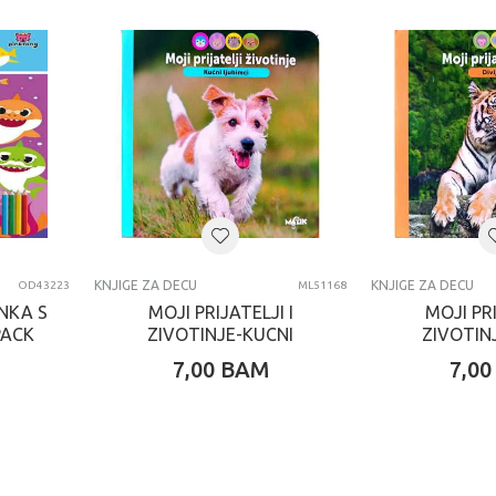
KNJIGE ZA DECU
KNJIGE ZA DECU
OD43223
ML51168
NKA S
MOJI PRIJATELJI I
MOJI PRI
PACK
ZIVOTINJE-KUCNI
ZIVOTIN
LJUBIMCI
ZIVO
7,00
BAM
7,00