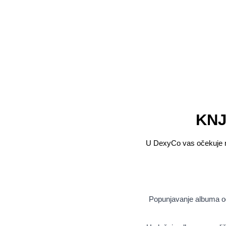
KNJ
U DexyCo vas očekuje najr
Popunjavanje albuma oda