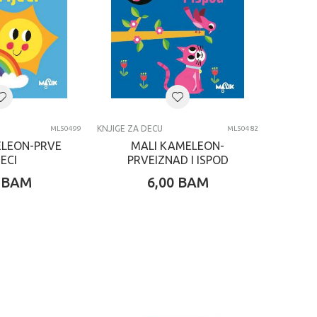
KNJIGE ZA DECU
ML50499
ML50482
ELEON-PRVE
MALI KAMELEON-
JECI
PRVEIZNAD I ISPOD
BAM
6,00
BAM