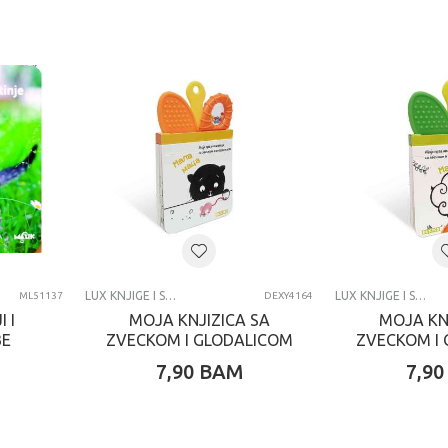
LUX KNJIGE I SPECIJALNA IZDANJA
LUX KNJIGE I SPECIJALNA IZDANJA
ML51137
DEXY4164
 I
MOJA KNJIZICA SA
MOJA KN
BE
ZVECKOM I GLODALICOM
ZVECKOM I
MALA MACA
MALA
7,90
BAM
7,90