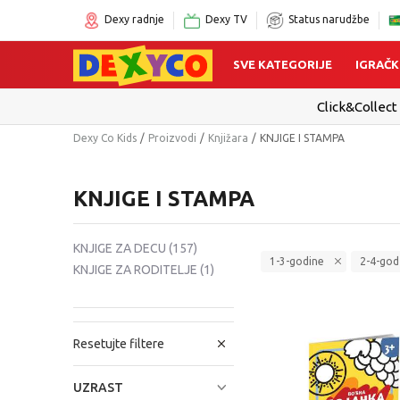
Dexy radnje
Dexy TV
Status narudžbe
SVE KATEGORIJE
IGRAČK
Dexy Co Kids
Proizvodi
Knjižara
KNJIGE I STAMPA
KNJIGE I STAMPA
KNJIGE ZA DECU
(157)
1-3-godine
2-4-god
KNJIGE ZA RODITELJE
(1)
Resetujte filtere
UZRAST