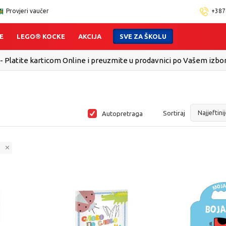
Provjeri vaučer
+387
E
LEGO® KOCKE
AKCIJA
SVE ZA ŠKOLU
Brza isporuka!
Pogledaj više
Sortiraj
Autopretraga