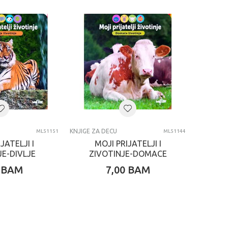
KNJIGE ZA DECU
ML51151
ML51144
JATELJI I
MOJI PRIJATELJI I
JE-DIVLJE
ZIVOTINJE-DOMACE
TINJE
ZIVOTINJE
BAM
7,00
BAM