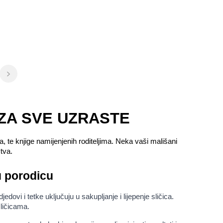
 ZA SVE UZRASTE
, te knjige namijenjenih roditeljima. Neka vaši mališani 
stva.
lu porodicu
i i tetke uključuju u sakupljanje i lijepenje sličica. 
sličicama.