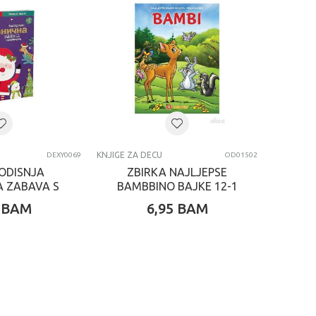
KNJIGE ZA DECU
DEXY0069
OD01502
ODISNJA
ZBIRKA NAJLJEPSE
A ZABAVA S
BAMBBINO BAJKE 12-1
PNICAMA
BAM
6,95
BAM