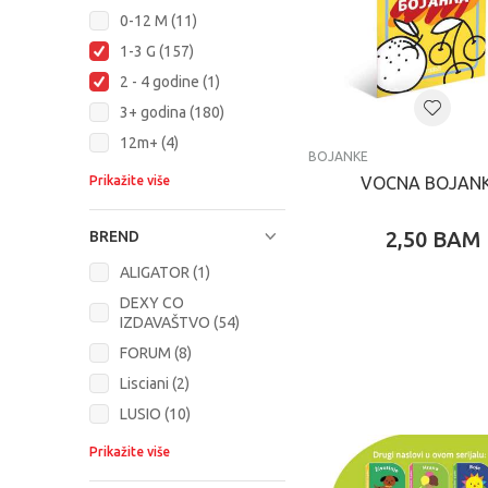
0-12 M (11)
1-3 G (157)
2 - 4 godine (1)
3+ godina (180)
12m+ (4)
BOJANKE
Prikažite više
VOCNA BOJAN
2,50
BAM
BREND
ALIGATOR (1)
DEXY CO
IZDAVAŠTVO (54)
FORUM (8)
Lisciani (2)
LUSIO (10)
Prikažite više