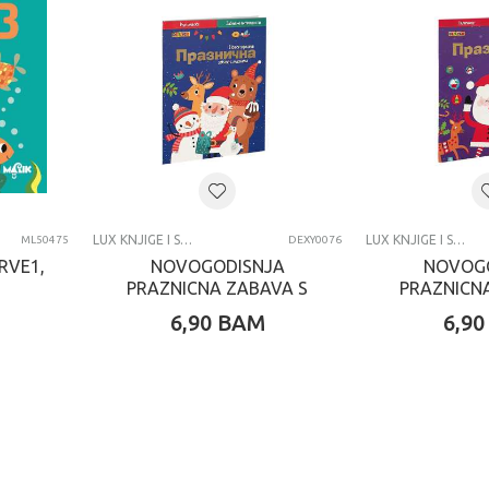
LUX KNJIGE I SPECIJALNA IZDANJA
LUX KNJIGE I SPECIJALNA IZDANJA
ML50475
DEXY0076
RVE1,
NOVOGODISNJA
NOVOG
PRAZNICNA ZABAVA S
PRAZNICN
MASKAMA
NALJE
6,90
BAM
6,90