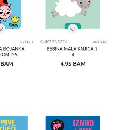
KNJIGE ZA DECU
OD81346
OD81322
A BOJANKA
BEBINA MALA KNJIGA 1-
KOM 2-5
4
BAM
4,95
BAM