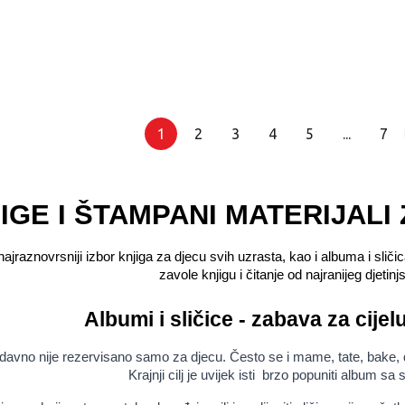
1
2
3
4
5
...
7
IGE I ŠTAMPANI MATERIJALI
aznovrsniji izbor knjiga za djecu svih uzrasta, kao i albuma i sličica
zavole knjigu i čitanje od najranijeg djetinj
Albumi i sličice - zabava za cije
vno nije rezervisano samo za djecu. Često se i mame, tate, bake, djedov
Krajnji cilj je uvijek isti  brzo popuniti album sa 