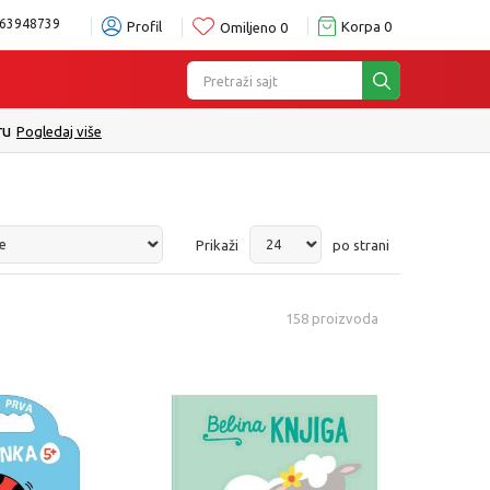
63948739
Profil
Korpa
0
Omiljeno
0
Pretraži sajt
Prikaži
po strani
158
proizvoda