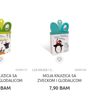
LUX KNJIGE I SPECIJALNA IZDANJA
DEXY4157
DEXY4140
JIZICA SA
MOJA KNJIZICA SA
 GLODALICOM
ZVECKOM I GLODALICOM
 OVCA
MALI PINGVIN
BAM
7,90
BAM