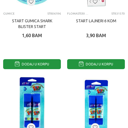
GUMICE
STR06196
FLOMASTERI I MARKERI
STR31570
START GUMICA SHARK
START LAJNERI 6 KOM
BLISTER START
1,60
BAM
3,90
BAM
DODAJ U KORPU
DODAJ U KORPU