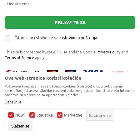
PRIJAVITE SE
Čitao sam i složio se sa
uslovima korištenja
This site is protected by reCAPTCHA and the Google
Privacy Policy
and
Terms of Service
apply.
Ova web-stranica koristi kolačiće
Poštovani korisniče, naš sajt koristi cookies (kolačiće) u cilju poboljšanja
korisničkog iskustva. Ukoliko nastavite da pregledate i koristite našu Internet
prodavnicu slažete se sa upotrebom kolačića.
Proizvode na sajtu nastojimo da opišemo što je preciznije moguće, ali ne
Detaljnije
možemo garantovati da su svi podaci i fotografije, navedeni u okrviru
proizvoda, u potpunosti kompletni i bez grešaka. Svi artikli prikazani na
Nužni
Statistika
Marketing
Saznaj više
sajtu su dio naše ponude, ali ne podrazumijeva da su dostupni u svakom
trenutku.
Slažem se
©2026
www.dexyco.ba
, Izrada
NB SOFT
. Sva prava zadržana.