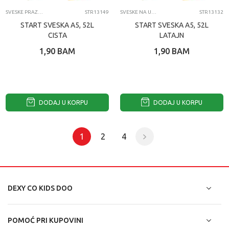
SVESKE PRAZNE
STR13149
SVESKE NA USKE I ŠIROKE LINIJE
STR13132
START SVESKA A5, 52L
START SVESKA A5, 52L
CISTA
LATAJN
1,90
BAM
1,90
BAM
DODAJ U KORPU
DODAJ U KORPU
1
2
4
DEXY CO KIDS DOO
POMOĆ PRI KUPOVINI