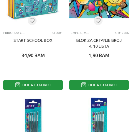
PRIBOR ZA CRTANJE
STR001
TEMPERE, VODENE BOJICE, CETKICE, POSUDE I PALETE ZA LIKOVNO
STR12586
START SCHOOL BOX
BLOK ZA CRTANJE BROJ
4, 10 LISTA
34,90
BAM
1,90
BAM
DODAJ U KORPU
DODAJ U KORPU