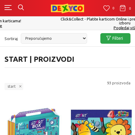
0
0
0
Click&Collect - Platite karticom Online i preuzmite u prodavnici po Vašem
izboru
Pogledaj više
Filteri
Sortiraj
START | PROIZVODI
93
proizvoda
start