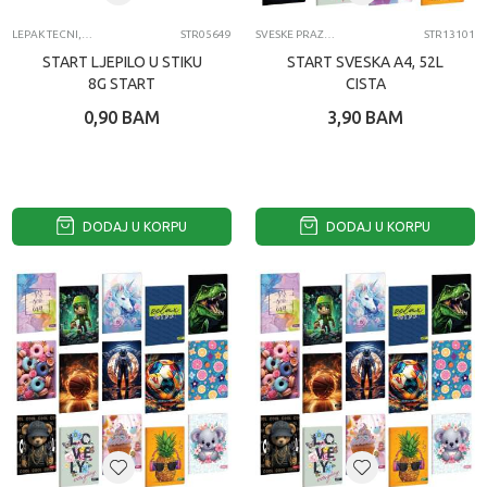
LEPAK TECNI, LEPAK U STIKU, SELOTEJP
STR05649
SVESKE PRAZNE
STR13101
START LJEPILO U STIKU
START SVESKA A4, 52L
8G START
CISTA
0,90
BAM
3,90
BAM
DODAJ U KORPU
DODAJ U KORPU