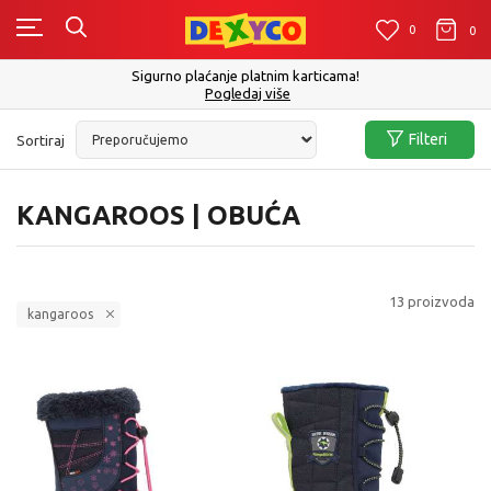
0
0
0
Click&Collect - Platite karticom Online i preuzmite u prodavnici po V
izboru
Pogledaj više
Filteri
Sortiraj
KANGAROOS | OBUĆA
13
proizvoda
kangaroos