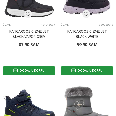
ČIZME
184045007
ČIZME
020285012
KANGAROOS CIZME JET
KANGAROOS CIZME JET
BLACK VAPOR GREY
BLACK WHITE
87,90
BAM
59,90
BAM
DODAJ U KORPU
DODAJ U KORPU