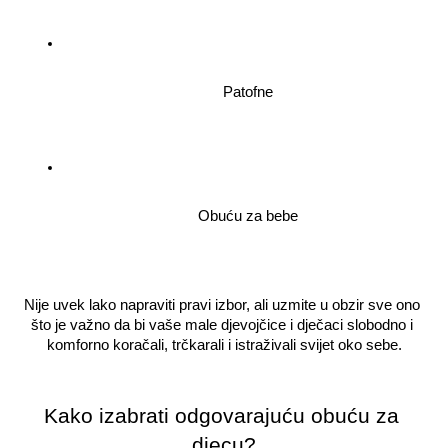
Patofne
Obuću za bebe
Nije uvek lako napraviti pravi izbor, ali uzmite u obzir sve ono 
što je važno da bi vaše male djevojčice i dječaci slobodno i 
komforno koračali, trčkarali i istraživali svijet oko sebe.
Kako izabrati odgovarajuću obuću za 
djecu?