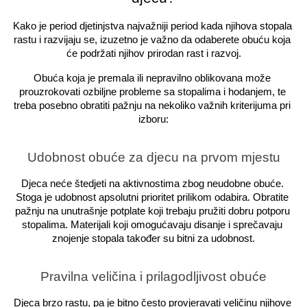
Kako je period djetinjstva najvažniji period kada njihova stopala 
rastu i razvijaju se, izuzetno je važno da odaberete obuću koja 
će podržati njihov prirodan rast i razvoj.
Obuća koja je premala ili nepravilno oblikovana može 
prouzrokovati ozbiljne probleme sa stopalima i hodanjem, te 
treba posebno obratiti pažnju na nekoliko važnih kriterijuma pri 
izboru:
Udobnost obuće za djecu na prvom mjestu
Djeca neće štedjeti na aktivnostima zbog neudobne obuće. 
Stoga je udobnost apsolutni prioritet prilikom odabira. Obratite 
pažnju na unutrašnje potplate koji trebaju pružiti dobru potporu 
stopalima. Materijali koji omogućavaju disanje i sprečavaju 
znojenje stopala također su bitni za udobnost.
Pravilna veličina i prilagodljivost obuće
Djeca brzo rastu, pa je bitno često provjeravati veličinu njihove 