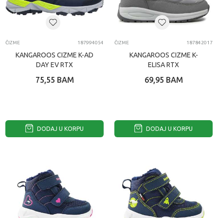
ČIZME
187994054
ČIZME
187842017
KANGAROOS CIZME K-AD
KANGAROOS CIZME K-
DAY EV RTX
ELISA RTX
75,55
BAM
69,95
BAM
DODAJ U KORPU
DODAJ U KORPU