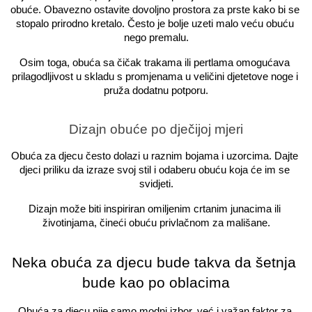
obuće. Obavezno ostavite dovoljno prostora za prste kako bi se 
stopalo prirodno kretalo. Često je bolje uzeti malo veću obuću 
nego premalu.
Osim toga, obuća sa čičak trakama ili pertlama omogućava 
prilagodljivost u skladu s promjenama u veličini djetetove noge i 
pruža dodatnu potporu.
Dizajn obuće po dječijoj mjeri
Obuća za djecu često dolazi u raznim bojama i uzorcima. Dajte 
djeci priliku da izraze svoj stil i odaberu obuću koja će im se 
svidjeti.
Dizajn može biti inspiriran omiljenim crtanim junacima ili 
životinjama, čineći obuću privlačnom za mališane.
Neka obuća za djecu bude takva da šetnja 
bude kao po oblacima
Obuća za djecu nije samo modni izbor, već i važan faktor za 