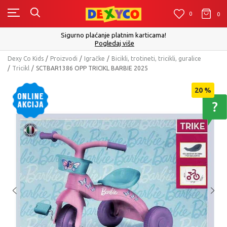
0
0
0
Sigurno plaćanje platnim karticama!
Pogledaj više
Dexy Co Kids
Proizvodi
Igračke
Bicikli, trotineti, tricikli, guralice
Tricikl
SCTBAR1386 OPP TRICIKL BARBIE 2025
20
%