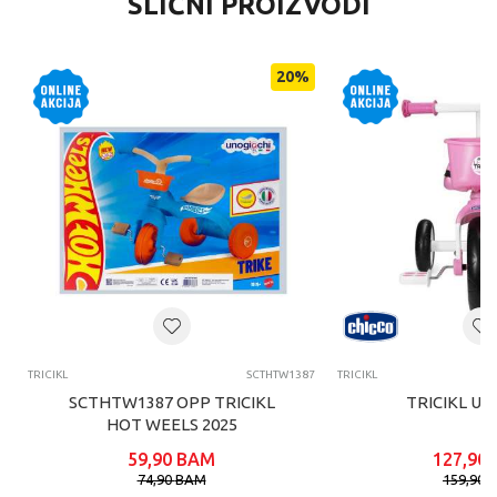
SLIČNI PROIZVODI
20
%
TRICIKL
SCTHTW1387
TRICIKL
SCTHTW1387 OPP TRICIKL
TRICIKL U-
HOT WEELS 2025
59,90
BAM
127,90
74,90
BAM
159,90