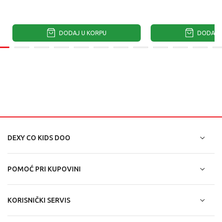
DODAJ U KORPU
DODAJ U
DEXY CO KIDS DOO
POMOĆ PRI KUPOVINI
KORISNIČKI SERVIS