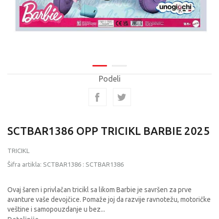
Podeli
SCTBAR1386 OPP TRICIKL BARBIE 2025
TRICIKL
Šifra artikla:
SCTBAR1386
:
SCTBAR1386
Ovaj šaren i privlačan tricikl sa likom Barbie je savršen za prve
avanture vaše devojčice. Pomaže joj da razvije ravnotežu, motoričke
veštine i samopouzdanje u bez
...