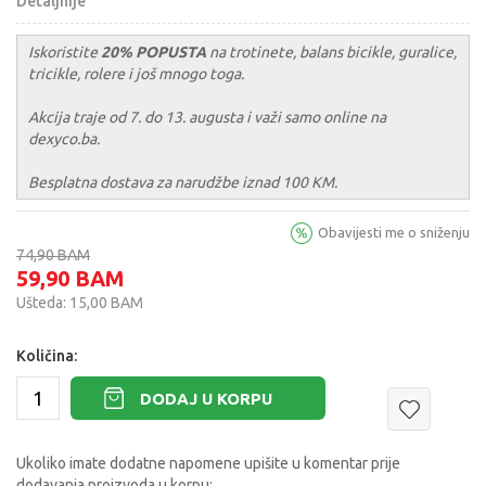
Detaljnije
Iskoristite
20% POPUSTA
na trotinete, balans bicikle, guralice,
tricikle, rolere i još mnogo toga.
Akcija traje od 7. do 13. augusta i važi samo online na
dexyco.ba.
Besplatna dostava za narudžbe iznad 100 KM.
Obavijesti me o sniženju
74,90
BAM
59,90
BAM
Ušteda:
15,00
BAM
Količina:
DODAJ U KORPU
Ukoliko imate dodatne napomene upišite u komentar prije
dodavanja proizvoda u korpu: