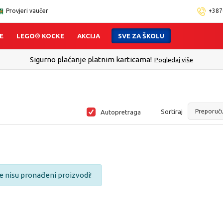
Provjeri vaučer
+387
E
LEGO® KOCKE
AKCIJA
SVE ZA ŠKOLU
Sigurno plaćanje platnim karticama!
Pogledaj više
Sortiraj
Autopretraga
e nisu pronađeni proizvodi!