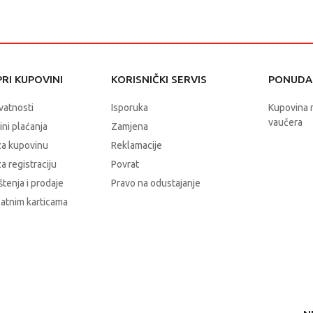
RI KUPOVINI
KORISNIČKI SERVIS
PONUDA 
ivatnosti
Isporuka
Kupovina 
vaučera
čini plaćanja
Zamjena
za kupovinu
Reklamacije
a registraciju
Povrat
štenja i prodaje
Pravo na odustajanje
latnim karticama