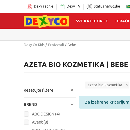
Dexy radnje
Dexy TV
Status narudžbe
SVE KATEGORIJE
IGRAČK
Dexy Co Kids
Proizvodi
Bebe
AZETA BIO KOZMETIKA | BEBE
azeta-bio-kozmetika
Resetujte filtere
Za izabrane kriterijum
BREND
ABC DESIGN (4)
Avent (8)