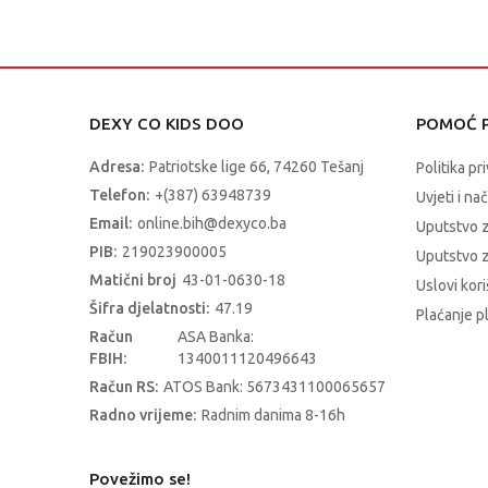
DEXY CO KIDS DOO
POMOĆ P
Adresa:
Patriotske lige 66, 74260 Tešanj
Politika pr
Telefon:
+(387) 63948739
Uvjeti i na
Email:
online.bih@dexyco.ba
Uputstvo 
PIB:
219023900005
Uputstvo z
Matični broj
43-01-0630-18
Uslovi kori
Šifra djelatnosti:
47.19
Plaćanje p
Račun
ASA Banka:
FBIH:
1340011120496643
Račun RS:
ATOS Bank: 5673431100065657
Radno vrijeme:
Radnim danima 8-16h
Povežimo se!