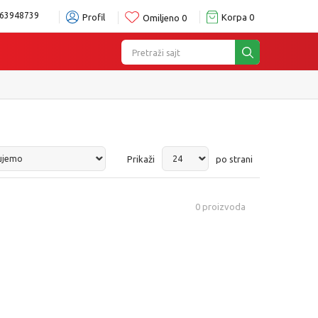
63948739
Profil
Korpa
0
Omiljeno
0
Pretraži sajt
Prikaži
po strani
0
proizvoda