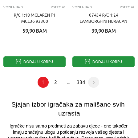
VOZILA NA DALJINSKI
MST32165
VOZILA NA DALJINSKI
MST32164
R/C 1:18 MCLAREN F1
07434 R/C 1:24
MCL36 93300
LAMBORGHINI HURACAN
STO 98800
59,90
BAM
39,90
BAM
DODAJ U KORPU
DODAJ U KORPU
1
2
...
334
Sjajan izbor igračaka za mališane svih 
uzrasta
Igračke nisu samo predmeti za zabavu djece - one također 
imaju značajnu ulogu u poticanju razvoja vašeg djeteta i 