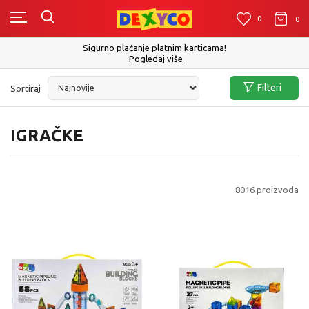
0
0
0
Click&Collect - Platite karticom Online i preuzmite u prodavnici po Vašem
izboru
Pogledaj više
Filteri
Sortiraj
IGRAČKE
8016
proizvoda