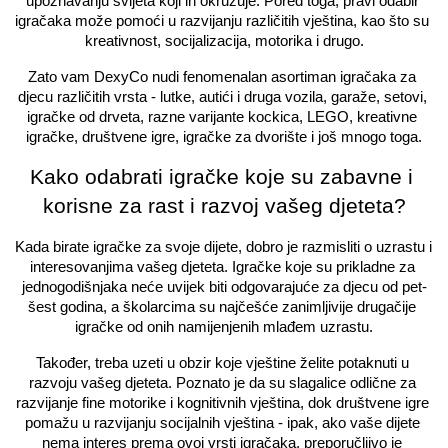
upoznavanju svijeta koji ih okružuje. Pored toga, pravi odabir 
igračaka može pomoći u razvijanju različitih vještina, kao što su 
kreativnost, socijalizacija, motorika i drugo.
Zato vam DexyCo nudi fenomenalan asortiman igračaka za 
djecu različitih vrsta - lutke, autići i druga vozila, garaže, setovi, 
igračke od drveta, razne varijante kockica, LEGO, kreativne 
igračke, društvene igre, igračke za dvorište i još mnogo toga.
Kako odabrati igračke koje su zabavne i 
korisne za rast i razvoj vašeg djeteta?
Kada birate igračke za svoje dijete, dobro je razmisliti o uzrastu i 
interesovanjima vašeg djeteta. Igračke koje su prikladne za 
jednogodišnjaka neće uvijek biti odgovarajuće za djecu od pet-
šest godina, a školarcima su najčešće zanimljivije drugačije 
igračke od onih namijenjenih mlađem uzrastu.
Također, treba uzeti u obzir koje vještine želite potaknuti u 
razvoju vašeg djeteta. Poznato je da su slagalice odlične za 
razvijanje fine motorike i kognitivnih vještina, dok društvene igre 
pomažu u razvijanju socijalnih vještina - ipak, ako vaše dijete 
nema interes prema ovoj vrsti igračaka, preporučljivo je 