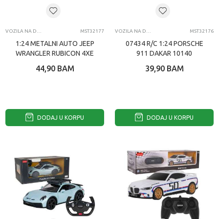
VOZILA NA DALJINSKI
MST32177
VOZILA NA DALJINSKI
MST32176
1:24 METALNI AUTO JEEP
07434 R/C 1:24 PORSCHE
WRANGLER RUBICON 4XE
911 DAKAR 10140
64610
44,90
BAM
39,90
BAM
DODAJ U KORPU
DODAJ U KORPU