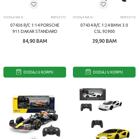
VOZILA NA DALJINSKI
MST32175
VOZILA NA DALJINSKI
MST32173
07436 R/C 1:14 PORSCHE
07434 R/C 1:24 BMW 3.0
911 DAKAR STANDARD
CSL 92900
VERSION 10130
84,90
BAM
39,90
BAM
DODAJ U KORPU
DODAJ U KORPU