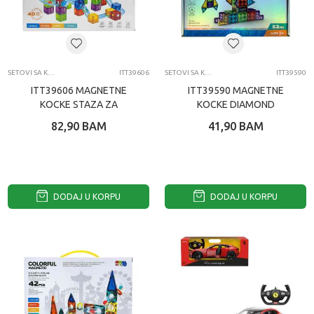
SETOVI SA KOCKAMA
ITT39606
SETOVI SA KOCKAMA
ITT39590
ITT39606 MAGNETNE
ITT39590 MAGNETNE
KOCKE STAZA ZA
KOCKE DIAMOND
LOPTICE 75 KOM
CLASSIC 52 KOM
82,90
BAM
41,90
BAM
DODAJ U KORPU
DODAJ U KORPU