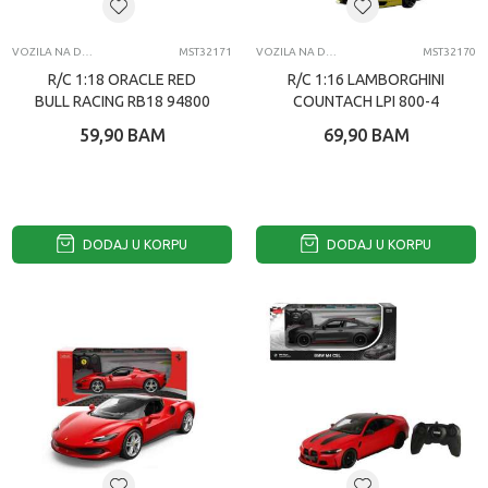
VOZILA NA DALJINSKI
MST32171
VOZILA NA DALJINSKI
MST32170
R/C 1:18 ORACLE RED
R/C 1:16 LAMBORGHINI
BULL RACING RB18 94800
COUNTACH LPI 800-4
92000
59,90
BAM
69,90
BAM
DODAJ U KORPU
DODAJ U KORPU