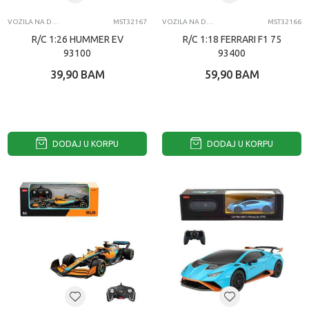
VOZILA NA DALJINSKI
MST32167
VOZILA NA DALJINSKI
MST32166
R/C 1:26 HUMMER EV
R/C 1:18 FERRARI F1 75
93100
93400
39,90
BAM
59,90
BAM
DODAJ U KORPU
DODAJ U KORPU