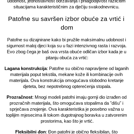
udobnost, jednostavnost održavanja i prilagodljivost različitim 
situacijama karakterističnim za dječiju svakodnevnicu. 
Patofne su savršen izbor obuće za vrtić i 
dom
Patofne su dizajnirane kako bi pružile maksimalnu udobnost i 
sigurnost maloj djeci koja su u fazi intenzivnog rasta i razvoja. 
Evo zbog čega je baš ova vrsta obuće odličan izbor kada je u 
pitanju obuća za vrtić:
Lagana konstrukcija
: Patofne su obično napravljene od laganih 
materijala poput tekstila, mekane kože ili kombinacije ovih 
materijala. Ova konstrukcija omogućava slobodno kretanje 
djeteta, bez nepotrebnog opterećenja stopala.
Prozračnost
: Mnogi modeli patofni imaju gornji dio izrađen od 
prozračnih materijala, što omogućava stopalima da "dišu" i 
sprječava znojenje. Ova karakteristika je posebno važna u 
toplijim mjesecima ili tokom dugotrajnog boravka u zatvorenim 
prostorima, kao što je vrtić.
Fleksibilni đon
: Đon patofni je obično fleksibilan, što 