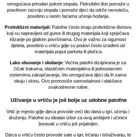
omogućava prirodan pokret stopala. Fleksibilni đon pomaže u 
pravilnom razvoju stopala i pomaže djeci da održe ravnotežu, 
posebno u ranim fazama učenja hodanja.
Protivklizni materijali
: Patofne često imaju protivklizne đonove, 
koji su napravljeni od gume ili drugog materijala koji sprječava 
klizanje po glatkim površinama. Ovo je važno za sigurnost 
djeteta, posebno u vrtiću gdje su podovi često izrađeni od 
materijala poput parketa ili pločica.
Lako obuvanje i skidanje
: Većina patofni dizajnirana je sa 
čičak trakama, elastičnim materijalima ili jednostavnim 
sistemima zakopčavanja, što omogućava djeci da ih sama 
obuju i skinu. Ovo promoviše samostalnost i olakšava 
svakodnevne rutine.
Uživanje u vrtiću je još bolje uz udobne patofne
Vrtić je mjesto gdje djeca provode veći dio dana u igri, učenju i 
druženju. Patofne su idealan izbor za ovaj ambijent i učiniće 
boravak u vrtiću još prijatnijim.
Djeca u vrtiću često provode sate u igri, trčanju i istraživanju, te 