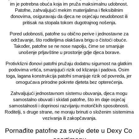
im je potrebna obuća koja im pruža maksimalnu udobnost. 
Patofne, zahvaljujući mekim materijalima i fleksibilnim 
đonovima, osiguravaju da djeca ne osjećaju neudobnost ili 
pritisak na stopala tokom dugotrajnog nošenja.
Pored udobnosti, patofne su obično perive i jednostavne za 
održavanje, što roditeljima olakšava brigu o čistoći obuće. 
Također, patofne se ne nose napolju, čime se smanjuje 
unošenje prljavštine u prostorije gdje djeca borave.
Protivklizni đonovi patofni pružaju dodatnu sigurnost na glatkim 
podovima vrtića, smanjujući rizik od klizanja i padova. Osim 
toga, lagana konstrukcija patofni smanjuje rizik od povreda, jer 
omogućava prirodne pokrete djeteta bez opterećenja.
Zahvaljujući jednostavnom sistemu obuvanja, djeca mogu 
samostalno obuvati i skidati patofne, što im daje osjećaj 
samostalnosti i doprinosi razvijanju motoričkih sposobnosti. 
Roditelji, s druge strane, ne moraju brinuti o složenim sistemima 
vezivanja ili zakopčavanja.
Pornađite patofne za svoje dete u Dexy Co 