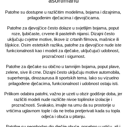
asortimanu
Patofne su dostupne u različitim modelima, bojama i dizajnima, 
prilagođenim dječacima i djevojčicama.
Patofne za djevojčice često dolaze u svjetlijim bojama, poput 
roze, ljubičaste, crvene ili pastelnih nijansi. Dizajni često 
uključuju cvjetne motive, likove iz crtanih filmova, mašnice ili 
šljokice. Osim estetskih razlika, patofne za djevojčice nude iste 
funkcionalnosti kao i modeli za dječake, uključujući udobnost, 
prozračnost i sigurnost.
Patofne za dječake su obično u tamnijim bojama, poput plave, 
zelene, sive ili crne. Dizajni često uključuju motive automobila, 
superheroja, dinozaurusa ili sportskih tema. Iako su vizuelno 
prilagođene dječacima, funkcionalnost i udobnost ostaju isti.
Prilikom odabira patofni, važno je uzeti u obzir godišnje doba, jer 
različiti modeli nude različite nivoe toplinske izolacije i 
prozračnosti. Svakako, imajte na umu da su prostorije u 
vrtićima uglavnom tople i da ne treba pretjerivati kada su topla 
odjeća i obuća u pitanju.
Patofne su neophodan dio dječije obuće, posebno u vrtiću, ali i 