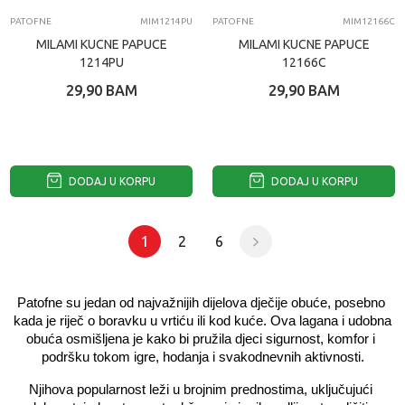
PATOFNE
MIM1214PU
PATOFNE
MIM12166C
MILAMI KUCNE PAPUCE
MILAMI KUCNE PAPUCE
1214PU
12166C
29,90
BAM
29,90
BAM
DODAJ U KORPU
DODAJ U KORPU
1
2
6
Patofne su jedan od najvažnijih dijelova dječije obuće, posebno 
kada je riječ o boravku u vrtiću ili kod kuće. Ova lagana i udobna 
obuća osmišljena je kako bi pružila djeci sigurnost, komfor i 
podršku tokom igre, hodanja i svakodnevnih aktivnosti.
Njihova popularnost leži u brojnim prednostima, uključujući 