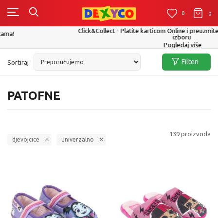
0
0
0
Click&Collect - Platite karticom Online i preuzmite u prodavnici po Vašem
izboru
Pogledaj više
Filteri
Sortiraj
PATOFNE
139
proizvoda
djevojcice
univerzalno