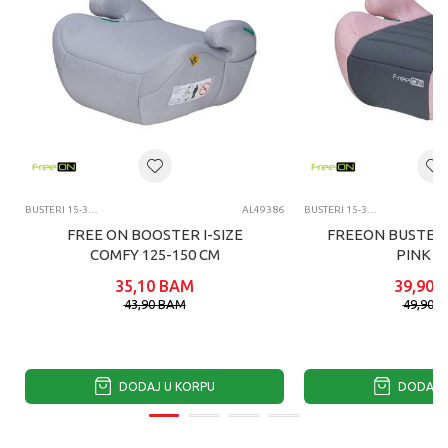
BUSTERI 15-36KG
AL49386
BUSTERI 15-36KG
FREE ON BOOSTER I-SIZE
FREEON BUSTER 
COMFY 125-150 CM
PINK G
35,10
BAM
39,90
43,90
BAM
49,90
B
DODAJ U KORPU
DODAJ U