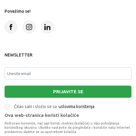
Povežimo se!
NEWSLETTER
PRIJAVITE SE
Čitao sam i složio se sa
uslovima korištenja
Ova web-stranica koristi kolačiće
This site is protected by reCAPTCHA and the Google
Privacy Policy
and
Poštovani korisniče, naš sajt koristi cookies (kolačiće) u cilju poboljšanja
Terms of Service
apply.
korisničkog iskustva. Ukoliko nastavite da pregledate i koristite našu Internet
prodavnicu slažete se sa upotrebom kolačića.