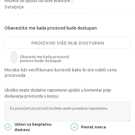
možete se uputiti na nove avanture
...
Detaljnije
Obavestite me kada proizvod bude dostupan
PROIZVOD VIŠE NIJE DOSTUPAN
Obavesti me kada proizvod
ponovo bude dostupan
Morate biti verifikovani korisnik kako bi ste videli cenu
proizvoda
Ukoliko imate dodatne napomene upišite u komentar prije
dodavanja proizvoda u korpu:
Uslovi za besplatnu
Povrat novca
dostavu