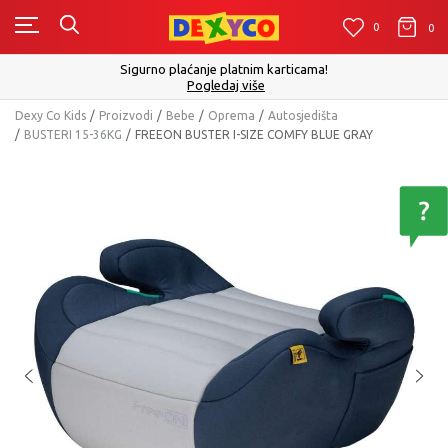
0
0
0
Sigurno plaćanje platnim karticama!
Pogledaj više
Dexy Co Kids
Proizvodi
Bebe
Oprema
Autosjedišta
BUSTERI 15-36KG
FREEON BUSTER I-SIZE COMFY BLUE GRAY