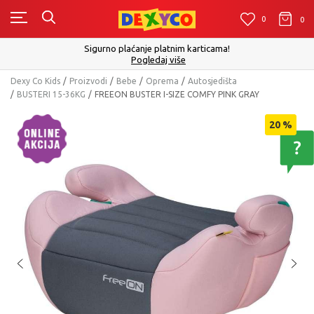
0
0
0
Sigurno plaćanje platnim karticama!
Pogledaj više
Dexy Co Kids
Proizvodi
Bebe
Oprema
Autosjedišta
BUSTERI 15-36KG
FREEON BUSTER I-SIZE COMFY PINK GRAY
20
%