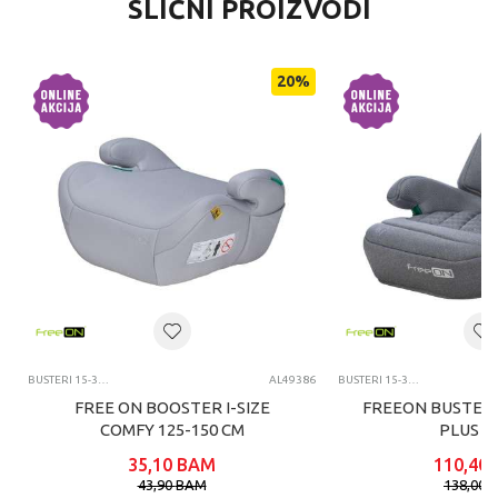
SLIČNI PROIZVODI
20
%
BUSTERI 15-36KG
AL49386
BUSTERI 15-36KG
FREE ON BOOSTER I-SIZE
FREEON BUSTER 
COMFY 125-150 CM
PLUS G
35,10
BAM
110,40
43,90
BAM
138,00