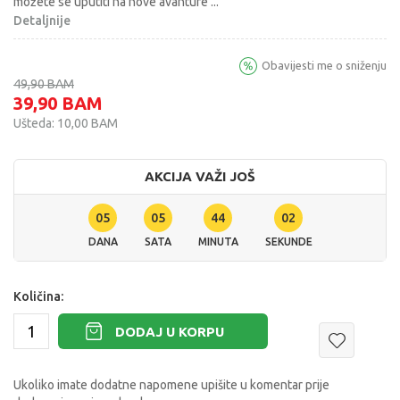
možete se uputiti na nove avanture
...
Detaljnije
Obavijesti me o sniženju
49,90
BAM
39,90
BAM
Ušteda:
10,00
BAM
AKCIJA VAŽI JOŠ
05
05
44
01
DANA
SATA
MINUTA
SEKUNDI
Količina:
DODAJ U KORPU
Ukoliko imate dodatne napomene upišite u komentar prije