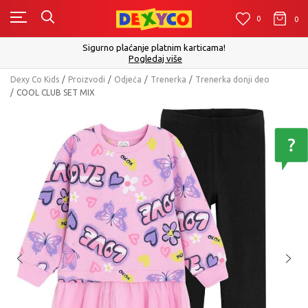
0
0
0
Sigurno plaćanje platnim karticama!
Pogledaj više
Dexy Co Kids
Proizvodi
Odjeća
Trenerka
Trenerka donji deo
COOL CLUB SET MIX