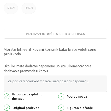
128CM
134CM
PROIZVOD VIŠE NIJE DOSTUPAN
Morate biti verifikovani korisnik kako bi ste videli cenu
proizvoda
Ukoliko imate dodatne napomene upišite u komentar prije
dodavanja proizvoda u korpu:
Uslovi za besplatnu
Povrat novca
dostavu
Original proizvodi
Sigurno plaćanje