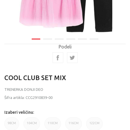
Podeli
COOL CLUB SET MIX
TRENERKA DONJI DEO
Šifra artikla:
CCG2910839-00
Izaberi veličinu:
98CM
104CM
110CM
116CM
122CM