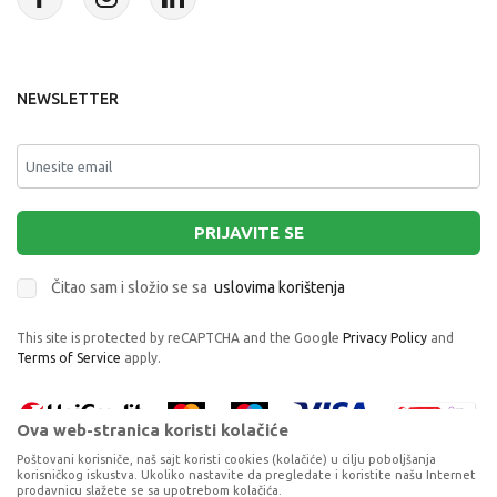
NEWSLETTER
PRIJAVITE SE
Čitao sam i složio se sa
uslovima korištenja
This site is protected by reCAPTCHA and the Google
Privacy Policy
and
Terms of Service
apply.
Ova web-stranica koristi kolačiće
Poštovani korisniče, naš sajt koristi cookies (kolačiće) u cilju poboljšanja
korisničkog iskustva. Ukoliko nastavite da pregledate i koristite našu Internet
prodavnicu slažete se sa upotrebom kolačića.
NN SET BODI DUG RUKAV, DONJI DEO I TRAKA