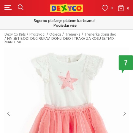
0
0
0
Click&Collect - Platite karticom Online i preuzmite u prodavnici p
izboru
Pogledaj više
Dexy Co Kids
Proizvodi
Odjeća
Trenerka
Trenerka donji deo
NN SET BODI DUG RUKAV, DONJI DEO I TRAKA ZA KOSU SETMIX
MARITIME