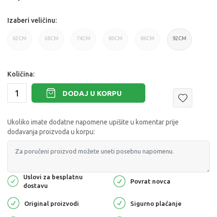
Izaberi veličinu:
62CM
68CM
74CM
80CM
86CM
92CM
Količina:
DODAJ U KORPU
Ukoliko imate dodatne napomene upišite u komentar prije
dodavanja proizvoda u korpu:
Uslovi za besplatnu
Povrat novca
dostavu
Original proizvodi
Sigurno plaćanje