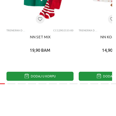
TRENERKA DONJI DEO
CCG2902535-00
TRENERKA DONJI DEO
NN SET MIX
NN KOM
19,90
BAM
14,90
DODAJ U KORPU
DODAJ U