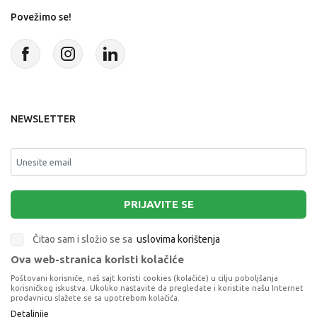
Povežimo se!
NEWSLETTER
PRIJAVITE SE
Čitao sam i složio se sa
uslovima korištenja
Ova web-stranica koristi kolačiće
This site is protected by reCAPTCHA and the Google
Privacy Policy
and
Poštovani korisniče, naš sajt koristi cookies (kolačiće) u cilju poboljšanja
Terms of Service
apply.
korisničkog iskustva. Ukoliko nastavite da pregledate i koristite našu Internet
prodavnicu slažete se sa upotrebom kolačića.
Detaljnije