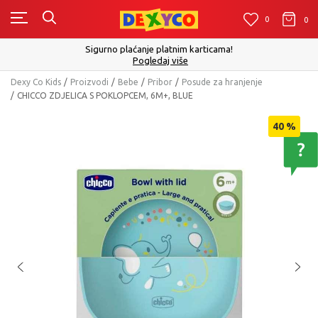
0
0
0
Sigurno plaćanje platnim karticama!
Pogledaj više
Dexy Co Kids
Proizvodi
Bebe
Pribor
Posude za hranjenje
CHICCO ZDJELICA S POKLOPCEM, 6M+, BLUE
40
%