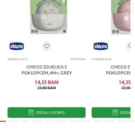
POSUDE ZA HRANJENJE
MST30604
POSUDE ZA HRANJENJE
CHICCO ZDJELICA S
CHICCO ZDJ
POKLOPCEM, 6M+, GREY
POKLOPCEM, 
14,35
BAM
14,35
23,90
BAM
23,90
B
DODAJ U KORPU
DODAJ U