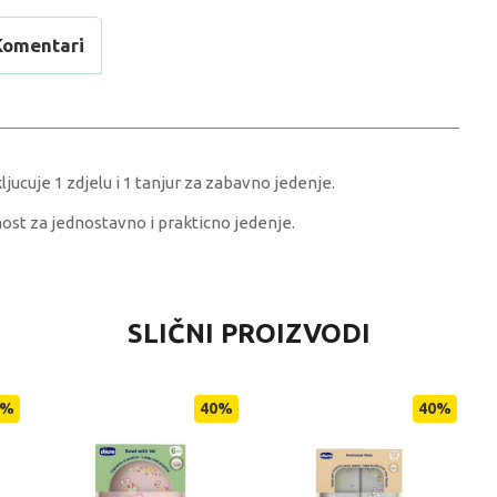
Komentari
ljucuje 1 zdjelu i 1 tanjur za zabavno jedenje.
st za jednostavno i prakticno jedenje.
VRIJEDNOST
SLIČNI PROIZVODI
Posude za hranjenje
0 kg
%
40
%
40
%
Univerzalno