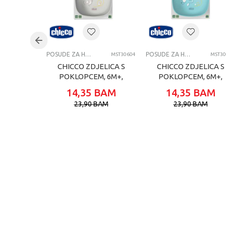
Uzrast
Brend
Kategorija
POSUDE ZA HRANJENJE
POSUDE ZA HRANJENJE
MST30604
MST30
CHICCO ZDJELICA S
CHICCO ZDJELICA S
POKLOPCEM, 6M+,
POKLOPCEM, 6M+,
GREY
BLUE
14,35
BAM
14,35
BAM
23,90
BAM
23,90
BAM