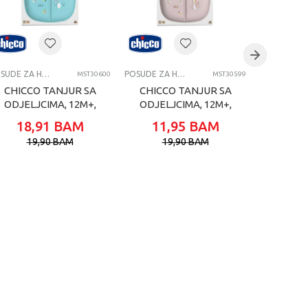
POSUDE ZA HRANJENJE
POSUDE ZA HRANJENJE
MST30600
MST30599
CHICCO TANJUR SA
CHICCO TANJUR SA
CH
ODJELJCIMA, 12M+,
ODJELJCIMA, 12M+,
TANJU
BLUE
PINK
12
18,91
BAM
11,95
BAM
17,
19,90
BAM
19,90
BAM
29