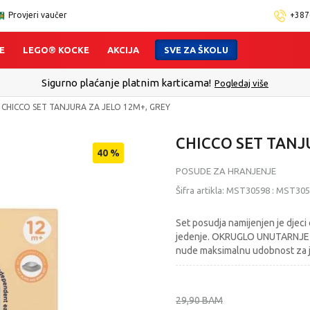
Provjeri vaučer
+387
E
LEGO® KOCKE
AKCIJA
SVE ZA ŠKOLU
Sigurno plaćanje platnim karticama!
Pogledaj više
CHICCO SET TANJURA ZA JELO 12M+, GREY
CHICCO SET TANJ
40
%
POSUDE ZA HRANJENJE
Šifra artikla:
MST30598
:
MST305
Set posudja namijenjen je djeci 
jedenje. OKRUGLO UNUTARNJE DN
nude maksimalnu udobnost za j
29,90
BAM