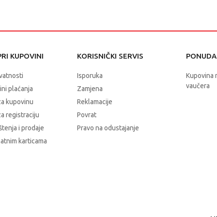
RI KUPOVINI
KORISNIČKI SERVIS
PONUDA 
ivatnosti
Isporuka
Kupovina 
vaučera
čini plaćanja
Zamjena
za kupovinu
Reklamacije
a registraciju
Povrat
štenja i prodaje
Pravo na odustajanje
latnim karticama