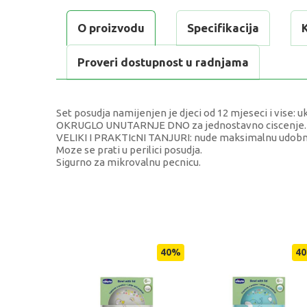
O proizvodu
Specifikacija
Proveri dostupnost u radnjama
Set posudja namijenjen je djeci od 12 mjeseci i vise: uk
OKRUGLO UNUTARNJE DNO za jednostavno ciscenje.
VELIKI I PRAKTIcNI TANJURI: nude maksimalnu udobno
Moze se prati u perilici posudja.
Sigurno za mikrovalnu pecnicu.
KARAKTERISTIKA
Kategorija
Težina specifikacija
40
%
40
Pol