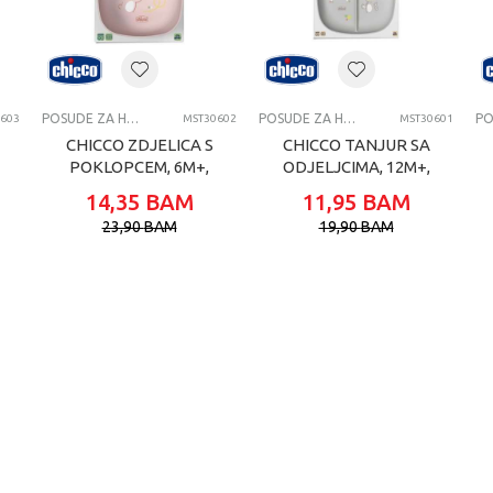
1-3 G
Chicco
POSUDE ZA HRANJENJE
POSUDE ZA HRANJENJE
POSUDE ZA HRANJENJE
603
MST30602
MST30601
CHICCO ZDJELICA S
CHICCO TANJUR SA
POKLOPCEM, 6M+,
ODJELJCIMA, 12M+,
PINK
GREY
14,35
BAM
11,95
BAM
23,90
BAM
19,90
BAM