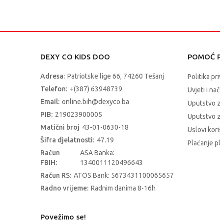
DEXY CO KIDS DOO
POMOĆ P
Adresa:
Patriotske lige 66, 74260 Tešanj
Politika pr
Telefon:
+(387) 63948739
Uvjeti i na
Email:
online.bih@dexyco.ba
Uputstvo 
PIB:
219023900005
Uputstvo z
Matični broj
43-01-0630-18
Uslovi kori
Šifra djelatnosti:
47.19
Plaćanje p
Račun
ASA Banka:
FBIH:
1340011120496643
Račun RS:
ATOS Bank: 5673431100065657
Radno vrijeme:
Radnim danima 8-16h
Povežimo se!