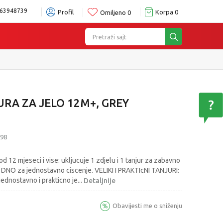
63948739
Profil
Korpa
0
Omiljeno
0
Pretraži sajt
URA ZA JELO 12M+, GREY
98
od 12 mjeseci i vise: ukljucuje 1 zdjelu i 1 tanjur za zabavno
O za jednostavno ciscenje. VELIKI I PRAKTIcNI TANJURI:
ednostavno i prakticno je
...
Detaljnije
Obavijesti me o sniženju