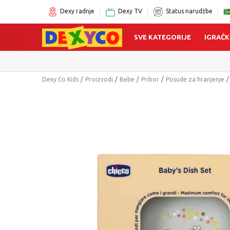
Dexy radnje
Dexy TV
Status narudžbe
SVE KATEGORIJE
IGRAČK
Dexy Co Kids
Proizvodi
Bebe
Pribor
Posude za hranjenje