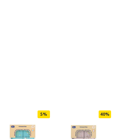
5
%
40
%