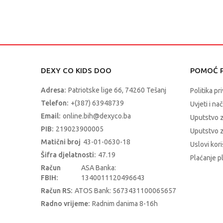
DEXY CO KIDS DOO
POMOĆ P
Adresa:
Patriotske lige 66, 74260 Tešanj
Politika pr
Telefon:
+(387) 63948739
Uvjeti i na
Email:
online.bih@dexyco.ba
Uputstvo 
PIB:
219023900005
Uputstvo z
Matični broj
43-01-0630-18
Uslovi kori
Šifra djelatnosti:
47.19
Plaćanje p
Račun
ASA Banka:
FBIH:
1340011120496643
Račun RS:
ATOS Bank: 5673431100065657
Radno vrijeme:
Radnim danima 8-16h