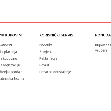
RI KUPOVINI
KORISNIČKI SERVIS
PONUDA 
ivatnosti
Isporuka
Kupovina 
vaučera
čini plaćanja
Zamjena
za kupovinu
Reklamacije
a registraciju
Povrat
štenja i prodaje
Pravo na odustajanje
latnim karticama