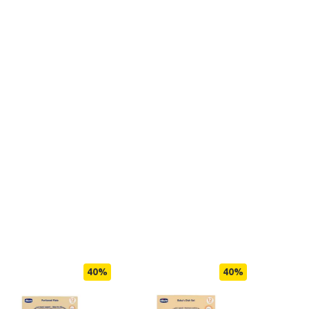
40
%
40
%