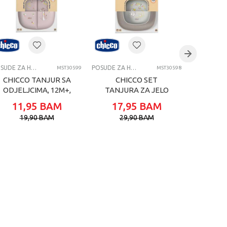
POSUDE ZA HRANJENJE
POSUDE ZA HRANJENJE
MST30599
MST30598
CHICCO TANJUR SA
CHICCO SET
CH
ODJELJCIMA, 12M+,
TANJURA ZA JELO
TANJU
PINK
12M+, GREY
12
11,95
BAM
17,95
BAM
17,
19,90
BAM
29,90
BAM
29