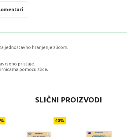
Komentari
 jednostavno hranjenje zlicom.
avrseno pristaje.
irnicama pomocu zlice.
VRIJEDNOST
SLIČNI PROIZVODI
Posude za hranjenje
0 kg
%
40
%
Djevojčice