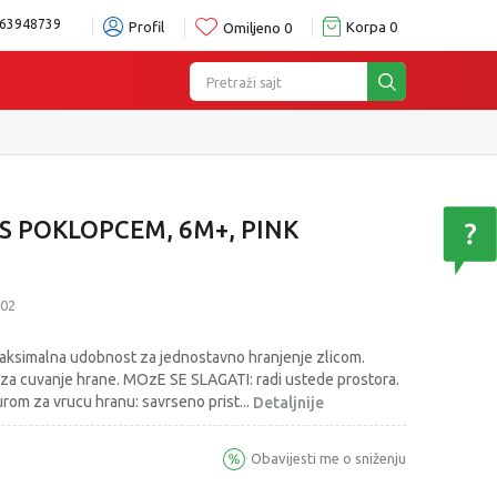
63948739
Profil
Korpa
0
Omiljeno
0
Pretraži sajt
 S POKLOPCEM, 6M+, PINK
02
ksimalna udobnost za jednostavno hranjenje zlicom.
za cuvanje hrane. MOzE SE SLAGATI: radi ustede prostora.
jurom za vrucu hranu: savrseno prist
...
Detaljnije
Obavijesti me o sniženju