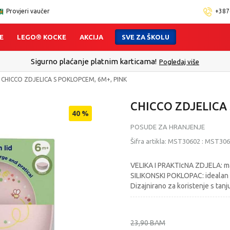
Provjeri vaučer
+387
E
LEGO® KOCKE
AKCIJA
SVE ZA ŠKOLU
Sigurno plaćanje platnim karticama!
Pogledaj više
CHICCO ZDJELICA S POKLOPCEM, 6M+, PINK
CHICCO ZDJELICA
40
%
POSUDE ZA HRANJENJE
Šifra artikla:
MST30602
:
MST306
VELIKA I PRAKTIcNA ZDJELA: ma
SILIKONSKI POKLOPAC: idealan 
Dizajnirano za koristenje s tan
23,90
BAM