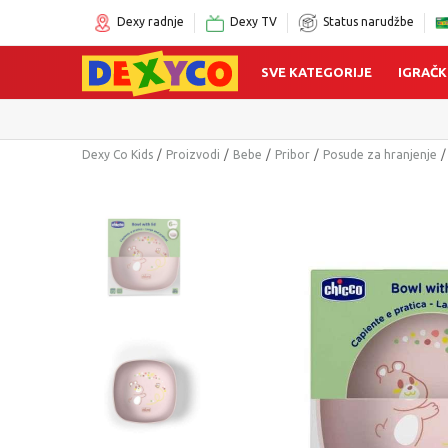
Dexy radnje
Dexy TV
Status narudžbe
SVE KATEGORIJE
IGRAČK
Dexy Co Kids
Proizvodi
Bebe
Pribor
Posude za hranjenje