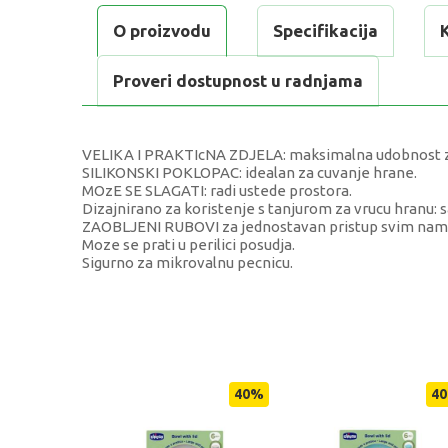
O proizvodu
Specifikacija
Proveri dostupnost u radnjama
VELIKA I PRAKTIcNA ZDJELA: maksimalna udobnost za
SILIKONSKI POKLOPAC: idealan za cuvanje hrane.
MOzE SE SLAGATI: radi ustede prostora.
Dizajnirano za koristenje s tanjurom za vrucu hranu: s
ZAOBLJENI RUBOVI za jednostavan pristup svim nam
Moze se prati u perilici posudja.
Sigurno za mikrovalnu pecnicu.
KARAKTERISTIKA
Kategorija
Težina specifikacija
40
%
40
Pol