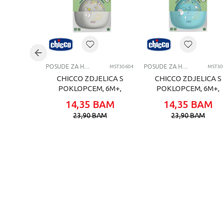
Uzrast
Brend
Kategorija
POSUDE ZA HRANJENJE
POSUDE ZA HRANJENJE
MST30604
MST30
CHICCO ZDJELICA S
CHICCO ZDJELICA S
POKLOPCEM, 6M+,
POKLOPCEM, 6M+,
GREY
BLUE
14,35
BAM
14,35
BAM
23,90
BAM
23,90
BAM