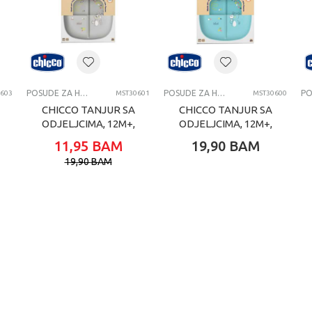
1-3 G
Chicco
POSUDE ZA HRANJENJE
POSUDE ZA HRANJENJE
POSUDE ZA HRANJENJE
603
MST30601
MST30600
CHICCO TANJUR SA
CHICCO TANJUR SA
ODJELJCIMA, 12M+,
ODJELJCIMA, 12M+,
GREY
BLUE
11,95
BAM
19,90
BAM
19,90
BAM