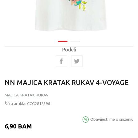
Podeli
NN MAJICA KRATAK RUKAV 4-VOYAGE
MAJICA KRATAK RUKAV
Šifra artikla:
CCG2812596
Obavijesti me o sniženju
6,90
BAM