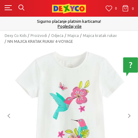
0
0
0
Sigurno plaćanje platnim karticama!
Pogledaj više
Dexy Co Kids
Proizvodi
Odjeća
Majica
Majica kratak rukav
NN MAJICA KRATAK RUKAV 4-VOYAGE