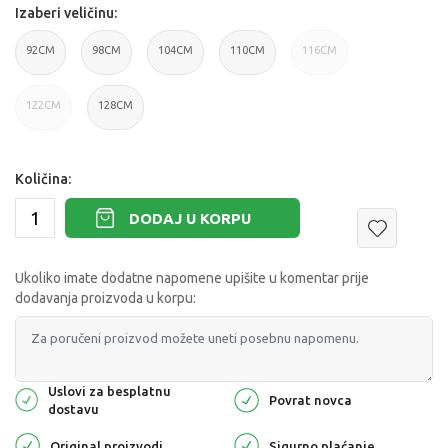
Izaberi veličinu:
92CM
98CM
104CM
110CM
116CM
122CM
128CM
Količina:
DODAJ U KORPU
Ukoliko imate dodatne napomene upišite u komentar prije
dodavanja proizvoda u korpu:
Uslovi za besplatnu
Povrat novca
dostavu
Original proizvodi
Sigurno plaćanje