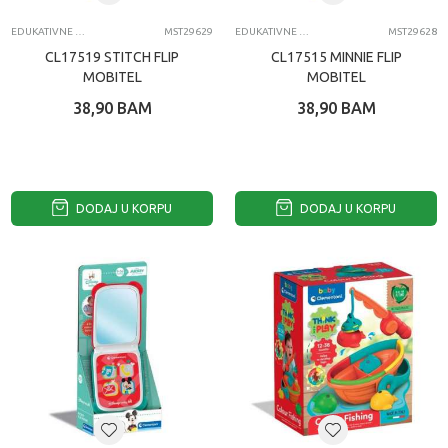
EDUKATIVNE IGRAČKE ZA BEBE
MST29629
EDUKATIVNE IGRAČKE ZA BEBE
MST29628
CL17519 STITCH FLIP
CL17515 MINNIE FLIP
MOBITEL
MOBITEL
38,90
BAM
38,90
BAM
DODAJ U KORPU
DODAJ U KORPU