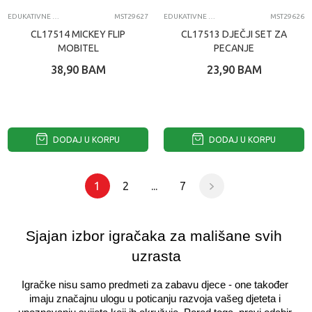
EDUKATIVNE IGRAČKE ZA BEBE
MST29627
EDUKATIVNE IGRACKE ZA DECU
MST29626
CL17514 MICKEY FLIP
CL17513 DJEČJI SET ZA
MOBITEL
PECANJE
38,90
BAM
23,90
BAM
DODAJ U KORPU
DODAJ U KORPU
1
2
...
7
Sjajan izbor igračaka za mališane svih 
uzrasta
Igračke nisu samo predmeti za zabavu djece - one također 
imaju značajnu ulogu u poticanju razvoja vašeg djeteta i 