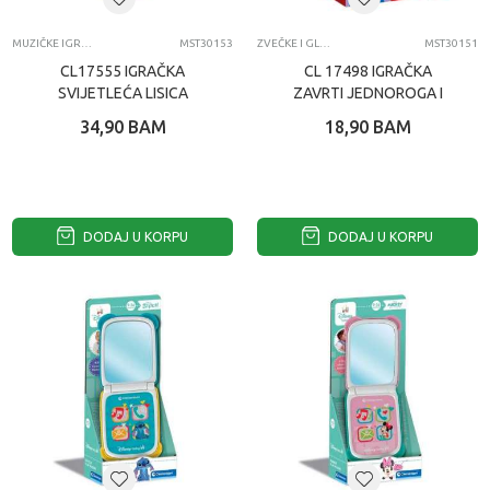
MUZIČKE IGRAČKE ZA BEBE
MST30153
ZVEČKE I GLODALICE
MST30151
CL17555 IGRAČKA
CL 17498 IGRAČKA
SVIJETLEĆA LISICA
ZAVRTI JEDNOROGA I
ZMAJA
34,90
BAM
18,90
BAM
DODAJ U KORPU
DODAJ U KORPU