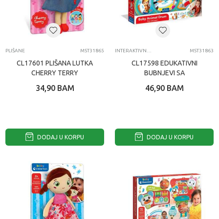
PLIŠANE
MST31865
INTERAKTIVNE IGRACKE ZA DECU
MST31863
CL17601 PLIŠANA LUTKA
CL17598 EDUKATIVNI
CHERRY TERRY
BUBNJEVI SA
ŽIVOTINJAMA
34,90
BAM
46,90
BAM
DODAJ U KORPU
DODAJ U KORPU