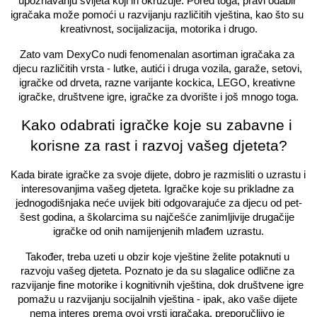
upoznavanju svijeta koji ih okružuje. Pored toga, pravi odabir 
igračaka može pomoći u razvijanju različitih vještina, kao što su 
kreativnost, socijalizacija, motorika i drugo.
Zato vam DexyCo nudi fenomenalan asortiman igračaka za 
djecu različitih vrsta - lutke, autići i druga vozila, garaže, setovi, 
igračke od drveta, razne varijante kockica, LEGO, kreativne 
igračke, društvene igre, igračke za dvorište i još mnogo toga.
Kako odabrati igračke koje su zabavne i 
korisne za rast i razvoj vašeg djeteta?
Kada birate igračke za svoje dijete, dobro je razmisliti o uzrastu i 
interesovanjima vašeg djeteta. Igračke koje su prikladne za 
jednogodišnjaka neće uvijek biti odgovarajuće za djecu od pet-
šest godina, a školarcima su najčešće zanimljivije drugačije 
igračke od onih namijenjenih mlađem uzrastu.
Također, treba uzeti u obzir koje vještine želite potaknuti u 
razvoju vašeg djeteta. Poznato je da su slagalice odlične za 
razvijanje fine motorike i kognitivnih vještina, dok društvene igre 
pomažu u razvijanju socijalnih vještina - ipak, ako vaše dijete 
nema interes prema ovoj vrsti igračaka, preporučljivo je 