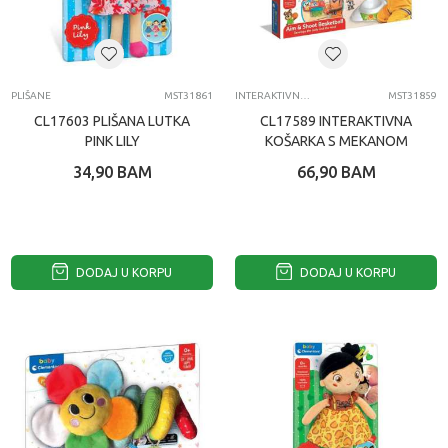
PLIŠANE
MST31861
INTERAKTIVNE IGRACKE ZA DECU
MST31859
CL17603 PLIŠANA LUTKA
CL17589 INTERAKTIVNA
PINK LILY
KOŠARKA S MEKANOM
LOPTICOM
34,90
BAM
66,90
BAM
DODAJ U KORPU
DODAJ U KORPU