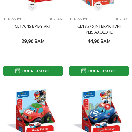
INTERAKTIVNE IGRACKE ZA DECU
MST31332
INTERAKTIVNE IGRACKE ZA DECU
MST31331
CL17645 BABY VRT
CL17575 INTERAKTIVNI
PLIS AXOLOTL
29,90
BAM
44,90
BAM
DODAJ U KORPU
DODAJ U KORPU