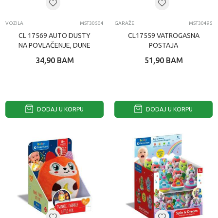
VOZILA
MST30504
GARAŽE
MST30495
CL 17569 AUTO DUSTY
CL17559 VATROGASNA
NA POVLAČENJE, DUNE
POSTAJA
BUGGY
34,90
BAM
51,90
BAM
DODAJ U KORPU
DODAJ U KORPU