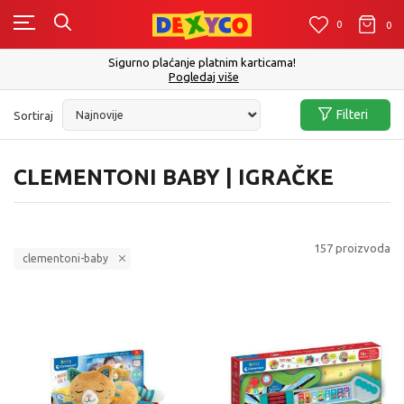
0
0
0
Click&Collect - Platite karticom Online i preuzmite u prodavnici po Vašem
izboru
Pogledaj više
Filteri
Sortiraj
CLEMENTONI BABY | IGRAČKE
157
proizvoda
clementoni-baby