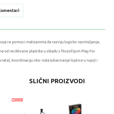
Komentari
koja ce pomoci malisanima da razviju logicko razmisljanje,
na od reciklirane plastike u skladu s filozofijom Play For
ata), koordinaciju oko-ruka (ubacivanje loptice u rupu) i
RIJEDNOST
SLIČNI PROIZVODI
DUKATIVNE IGRACKE ZA DECU
 kg
-3 G