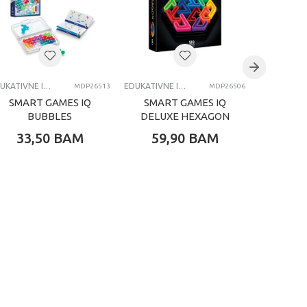
EDUKATIVNE IGRACKE ZA DECU
EDUKATIVNE IGRACKE ZA DECU
MDP26513
MDP26506
SMART GAMES IQ
SMART GAMES IQ
SMAR
BUBBLES
DELUXE HEXAGON
D
PE
33,50
BAM
59,90
BAM
59,