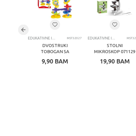
Brend
C
Kategorija
E
EDUKATIVNE IGRACKE ZA DECU
EDUKATIVNE IGRACKE ZA DECU
MST32027
MST32
DVOSTRUKI
STOLNI
TOBOGAN SA
MIKROSKOP 071129
LOPTICAMA 072072
9,90
BAM
19,90
BAM