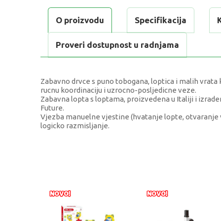
O proizvodu
Specifikacija
Proveri dostupnost u radnjama
Zabavno drvce s puno tobogana, loptica i malih vrata 
rucnu koordinaciju i uzrocno-posljedicne veze.
Zabavna lopta s loptama, proizvedena u Italiji i izrade
Future.
Vjezba manuelne vjestine (hvatanje lopte, otvaranje vr
logicko razmisljanje.
KARAKTERISTIKA
V
Kategorija
E
Težina specifikacija
0
Uzrast
1