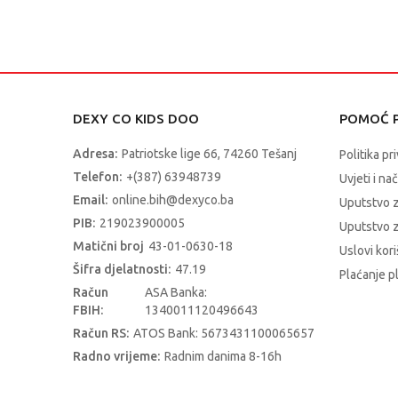
DEXY CO KIDS DOO
POMOĆ P
Adresa:
Patriotske lige 66, 74260 Tešanj
Politika pr
Telefon:
+(387) 63948739
Uvjeti i na
Email:
online.bih@dexyco.ba
Uputstvo 
PIB:
219023900005
Uputstvo z
Matični broj
43-01-0630-18
Uslovi kori
Šifra djelatnosti:
47.19
Plaćanje p
Račun
ASA Banka:
FBIH:
1340011120496643
Račun RS:
ATOS Bank: 5673431100065657
Radno vrijeme:
Radnim danima 8-16h