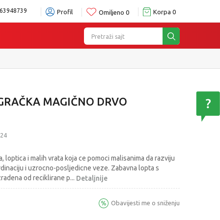
63948739
Profil
Korpa
0
Omiljeno
0
Pretraži sajt
ru
Pogledaj više
 IGRAČKA MAGIČNO DRVO
24
loptica i malih vrata koja ce pomoci malisanima da razviju
rdinaciju i uzrocno-posljedicne veze. Zabavna lopta s
izradena od reciklirane p
...
Detaljnije
Obavijesti me o sniženju