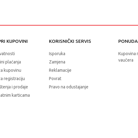
RI KUPOVINI
KORISNIČKI SERVIS
PONUDA 
ivatnosti
Isporuka
Kupovina 
vaučera
čini plaćanja
Zamjena
za kupovinu
Reklamacije
a registraciju
Povrat
štenja i prodaje
Pravo na odustajanje
latnim karticama