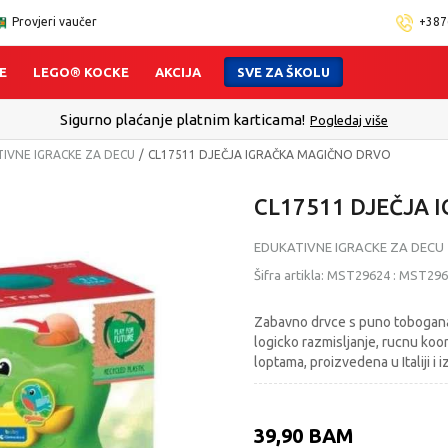
Provjeri vaučer
+387
E
LEGO® KOCKE
AKCIJA
SVE ZA ŠKOLU
 - Platite karticom Online i preuzmite u prodavnici po Vašem izbo
IVNE IGRACKE ZA DECU
CL17511 DJEČJA IGRAČKA MAGIČNO DRVO
CL17511 DJEČJA
EDUKATIVNE IGRACKE ZA DECU
Šifra artikla:
MST29624
:
MST296
Zabavno drvce s puno tobogana, 
logicko razmisljanje, rucnu koo
loptama, proizvedena u Italiji i 
39,90
BAM