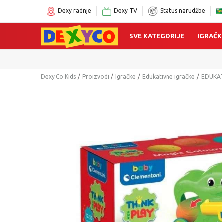
Dexy radnje
Dexy TV
Status narudžbe
SVE KATEGORIJE
IGRAČK
Click&Collect
Dexy Co Kids
Proizvodi
Igračke
Edukativne igračke
EDUKAT