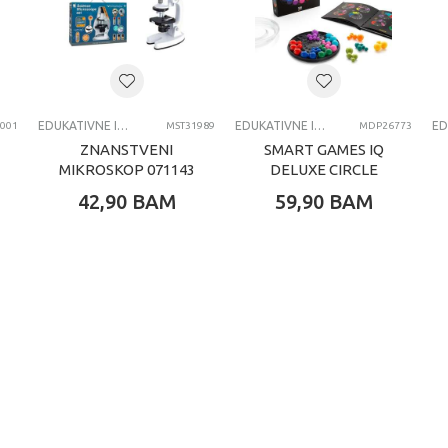
lementoni Baby
DUKATIVNE IGRACKE ZA DECU
EDUKATIVNE IGRACKE ZA DECU
EDUKATIVNE IGRACKE ZA DECU
001
MST31989
MDP26773
ZNANSTVENI
SMART GAMES IQ
MIKROSKOP 071143
DELUXE CIRCLE
42,90
BAM
59,90
BAM