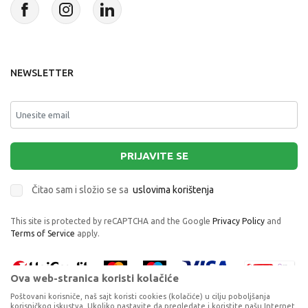
NEWSLETTER
PRIJAVITE SE
Čitao sam i složio se sa
uslovima korištenja
This site is protected by reCAPTCHA and the Google
Privacy Policy
and
Terms of Service
apply.
Ova web-stranica koristi kolačiće
Poštovani korisniče, naš sajt koristi cookies (kolačiće) u cilju poboljšanja
korisničkog iskustva. Ukoliko nastavite da pregledate i koristite našu Internet