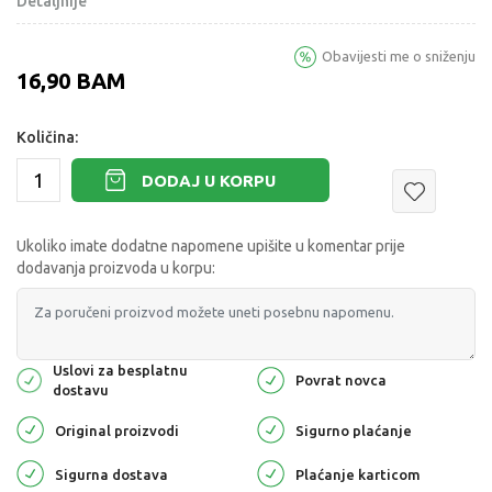
Detaljnije
Obavijesti me o sniženju
16,90
BAM
Količina:
DODAJ U KORPU
Ukoliko imate dodatne napomene upišite u komentar prije
dodavanja proizvoda u korpu:
Uslovi za besplatnu
Povrat novca
dostavu
Original proizvodi
Sigurno plaćanje
Sigurna dostava
Plaćanje karticom