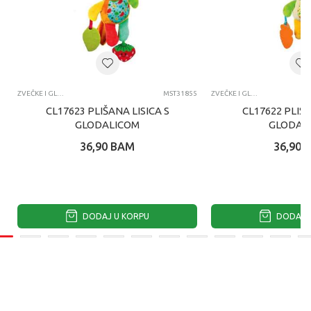
ZVEČKE I GLODALICE
MST31855
ZVEČKE I GLODALICE
CL17623 PLIŠANA LISICA S
CL17622 PLIŠA
GLODALICOM
GLODAL
36,90
BAM
36,90
DODAJ U KORPU
DODAJ U