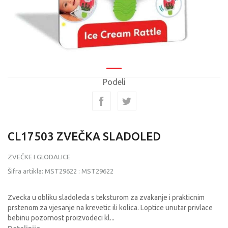
Podeli
CL17503 ZVEČKA SLADOLED
ZVEČKE I GLODALICE
Šifra artikla:
MST29622
:
MST29622
Zvecka u obliku sladoleda s teksturom za zvakanje i prakticnim
prstenom za vjesanje na krevetic ili kolica. Loptice unutar privlace
bebinu pozornost proizvodeci kl
...