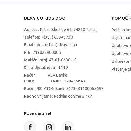
DEXY CO KIDS DOO
POMOĆ P
Adresa:
Patriotske lige 66, 74260 Tešanj
Politika pr
Telefon:
+(387) 63948739
Uvjeti i na
Email:
online.bih@dexyco.ba
Uputstvo 
PIB:
219023900005
Uputstvo z
Matični broj
43-01-0630-18
Uslovi kori
Šifra djelatnosti:
47.19
Plaćanje p
Račun
ASA Banka:
FBIH:
1340011120496643
Račun RS:
ATOS Bank: 5673431100065657
Radno vrijeme:
Radnim danima 8-16h
Povežimo se!