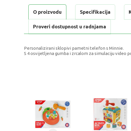
O proizvodu
Specifikacija
Proveri dostupnost u radnjama
Personalizirani sklopivi pametni telefon s Minnie.
S 4 osvijetljena gumba i zrcalom za simulaciju video p
KARAKTERISTIKA
V
Kategorija
E
Težina specifikacija
0
Uzrast
1
Brend
C
Kategorija
E