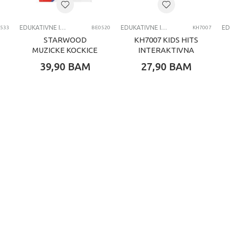
EDUKATIVNE IGRAČKE ZA BEBE
EDUKATIVNE IGRAČKE ZA BEBE
533
BE0520
KH7007
STARWOOD
KH7007 KIDS HITS
MUZICKE KOCKICE
INTERAKTIVNA
MAPA SVIJETA RS
39,90
BAM
27,90
BAM