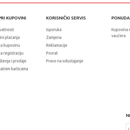
RI KUPOVINI
KORISNIČKI SERVIS
PONUDA 
ivatnosti
Isporuka
Kupovina 
vaučera
čini plaćanja
Zamjena
za kupovinu
Reklamacije
a registraciju
Povrat
štenja i prodaje
Pravo na odustajanje
latnim karticama
N