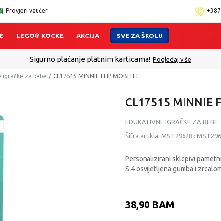
Provjeri vaučer
+387
E
LEGO® KOCKE
AKCIJA
SVE ZA ŠKOLU
Sigurno plaćanje platnim karticama!
Pogledaj više
e igračke za bebe
CL17515 MINNIE FLIP MOBITEL
CL17515 MINNIE 
EDUKATIVNE IGRAČKE ZA BEBE
Šifra artikla:
MST29628
:
MST296
Personalizirani sklopivi pametni
S 4 osvijetljena gumba i zrcalom
38,90
BAM