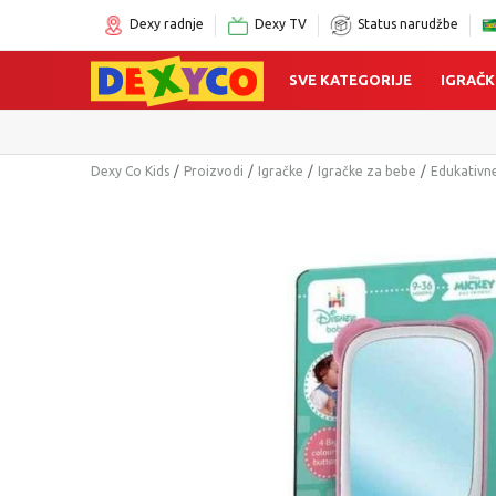
Dexy radnje
Dexy TV
Status narudžbe
SVE KATEGORIJE
IGRAČK
Dexy Co Kids
Proizvodi
Igračke
Igračke za bebe
Edukativn