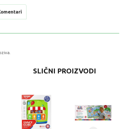
Komentari
oziva.
RIJEDNOST
SLIČNI PROIZVODI
dukativne igračke za bebe
 kg
-3 G
lementoni Baby
DUKATIVNE IGRACKE ZA BEBE