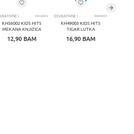
EDUKATIVNE IGRAČKE ZA BEBE
EDUKATIVNE IGRAČKE ZA BEBE
KH56002
KH49003
KH56002 KIDS HITS
KH49003 KIDS HITS
KH4900
MEKANA KNJIZICA
TIGAR LUTKA
PAN
ZOO
12,90
BAM
16,90
BAM
16,