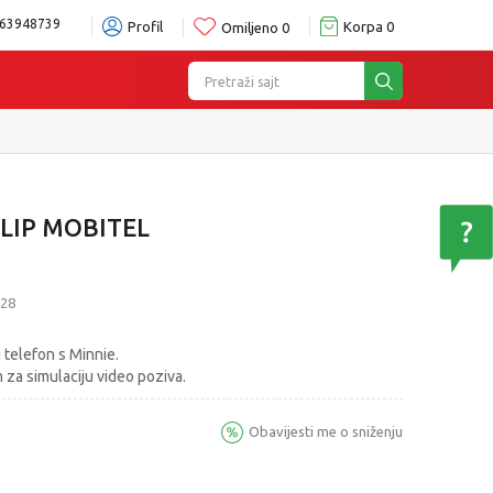
63948739
Profil
Korpa
0
Omiljeno
0
Pretraži sajt
FLIP MOBITEL
28
 telefon s Minnie.
 za simulaciju video poziva.
Obavijesti me o sniženju