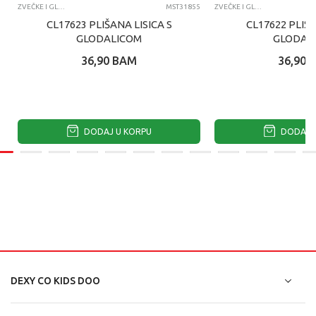
ZVEČKE I GLODALICE
MST31855
ZVEČKE I GLODALICE
CL17623 PLIŠANA LISICA S
CL17622 PLIŠA
GLODALICOM
GLODAL
36,90
BAM
36,90
DODAJ U KORPU
DODAJ U
DEXY CO KIDS DOO