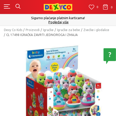
0
0
0
Sigurno plaćanje platnim karticama!
Pogledaj više
Dexy Co Kids
Proizvodi
Igračke
Igračke za bebe
Zvečke i glodalice
CL 17498 IGRAČKA ZAVRTI JEDNOROGA I ZMAJA