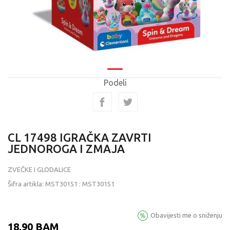
Podeli
CL 17498 IGRAČKA ZAVRTI
JEDNOROGA I ZMAJA
ZVEČKE I GLODALICE
Šifra artikla:
MST30151
:
MST30151
Obavijesti me o sniženju
18,90
BAM