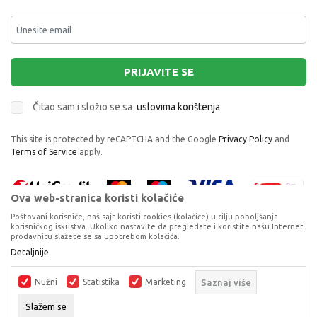
PRIJAVITE SE
Čitao sam i složio se sa
uslovima korištenja
This site is protected by reCAPTCHA and the Google
Privacy Policy
and
Terms of Service
apply.
Ova web-stranica koristi kolačiće
Poštovani korisniče, naš sajt koristi cookies (kolačiće) u cilju poboljšanja
korisničkog iskustva. Ukoliko nastavite da pregledate i koristite našu Internet
prodavnicu slažete se sa upotrebom kolačića.
CL 17498 IGRAČKA ZAVRTI JEDNOROGA I
Proizvode na sajtu nastojimo da opišemo što je preciznije moguće, ali ne
Detaljnije
ZMAJA
možemo garantovati da su svi podaci i fotografije, navedeni u okrviru
proizvoda, u potpunosti kompletni i bez grešaka. Svi artikli prikazani na
ZVEČKE I GLODALICE
Nužni
Statistika
Marketing
Saznaj više
sajtu su dio naše ponude, ali ne podrazumijeva da su dostupni u svakom
trenutku.
DODAJ U KORPU
Slažem se