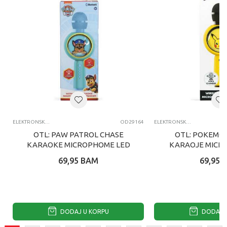
ELEKTRONSKA ZABAVA
OD29164
ELEKTRONSKA ZABAVA
OTL: PAW PATROL CHASE
OTL: POKEMO
KARAOKE MICROPHOME LED
KARAOJE MICR
69,95
BAM
69,95
DODAJ U KORPU
DODAJ U