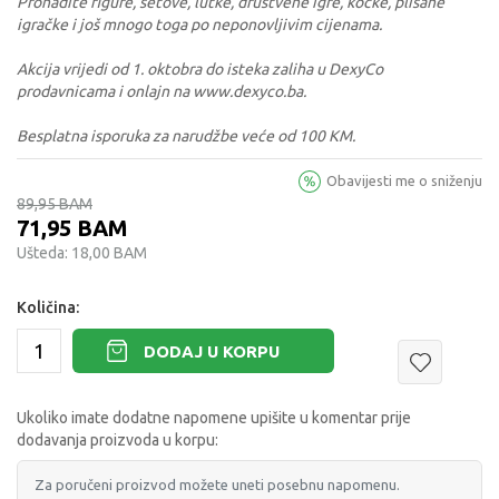
Pronađite figure, setove, lutke, društvene igre, kocke, plišane
igračke i još mnogo toga po neponovljivim cijenama.
Akcija vrijedi od 1. oktobra do isteka zaliha u DexyCo
prodavnicama i onlajn na www.dexyco.ba.
Besplatna isporuka za narudžbe veće od 100 KM.
Obavijesti me o sniženju
89,95
BAM
71,95
BAM
Ušteda:
18,00
BAM
Količina:
DODAJ U KORPU
Ukoliko imate dodatne napomene upišite u komentar prije
dodavanja proizvoda u korpu: