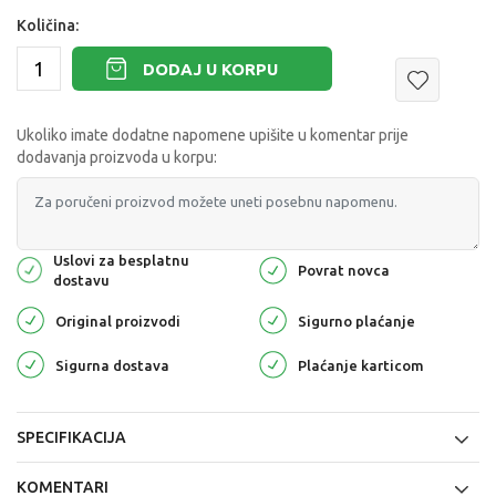
Količina:
DODAJ U KORPU
Ukoliko imate dodatne napomene upišite u komentar prije
dodavanja proizvoda u korpu:
Uslovi za besplatnu
Povrat novca
dostavu
Original proizvodi
Sigurno plaćanje
Sigurna dostava
Plaćanje karticom
SPECIFIKACIJA
KOMENTARI