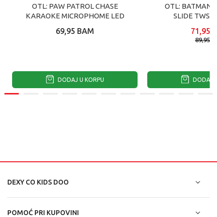
OTL: PAW PATROL CHASE
OTL: BATMAN 
KARAOKE MICROPHOME LED
SLIDE TWS S
69,95
BAM
71,95
89,95
B
DODAJ U KORPU
DODAJ U
DEXY CO KIDS DOO
POMOĆ PRI KUPOVINI