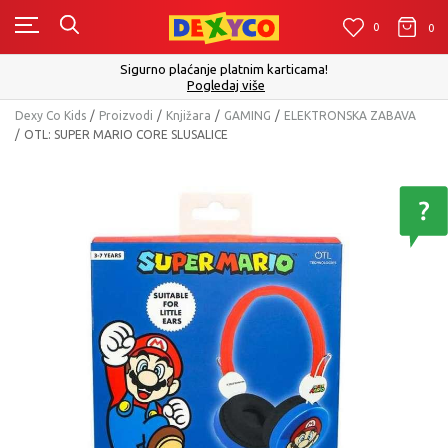
0
0
0
Sigurno plaćanje platnim karticama!
Pogledaj više
Dexy Co Kids
Proizvodi
Knjižara
GAMING
ELEKTRONSKA ZABAVA
OTL: SUPER MARIO CORE SLUSALICE