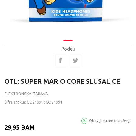
Podeli
OTL: SUPER MARIO CORE SLUSALICE
ELEKTRONSKA ZABAVA
Šifra artikla:
OD21991
:
OD21991
Obavijesti me o sniženju
29,95
BAM