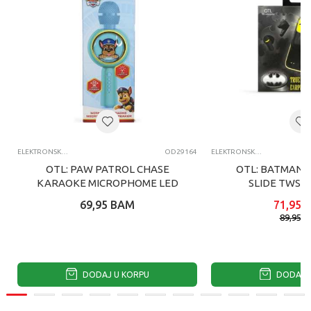
ELEKTRONSKA ZABAVA
OD29164
ELEKTRONSKA ZABAVA
OTL: PAW PATROL CHASE
OTL: BATMAN 
KARAOKE MICROPHOME LED
SLIDE TWS S
69,95
BAM
71,95
89,95
B
DODAJ U KORPU
DODAJ U