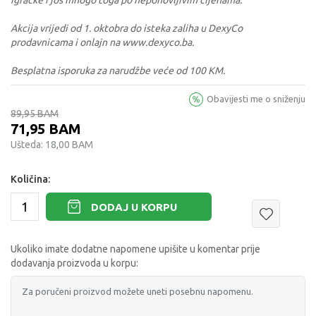
igračke i još mnogo toga po neponovljivim cijenama.
Akcija vrijedi od 1. oktobra do isteka zaliha u DexyCo
prodavnicama i onlajn na www.dexyco.ba.
Besplatna isporuka za narudžbe veće od 100 KM.
Obavijesti me o sniženju
89,95
BAM
71,95
BAM
Ušteda:
18,00
BAM
Količina:
DODAJ U KORPU
Ukoliko imate dodatne napomene upišite u komentar prije
dodavanja proizvoda u korpu: