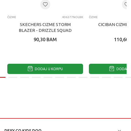
ČIZME
406377NOLBK
ČIZME
SKECHERS CIZME STORM
CICIBAN CIZME
BLAZER - DRIZZLE SQUAD
90,30
BAM
110,60
DODAJ U KORPU
DODAJ U
DEXY CO KIDS DOO