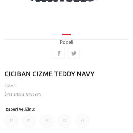
Podeli
CICIBAN CIZME TEDDY NAVY
ČIZME
Šifra artikla:
848377N
Izaberi veličinu:
20
21
22
23
24