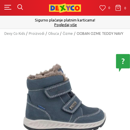
0
0
0
Click&Collect - Platite karticom Online i preuzmite u p
izboru
Pogledaj više
Dexy Co Kids
Proizvodi
Obuća
Čizme
CICIBAN CIZME TEDDY NAVY