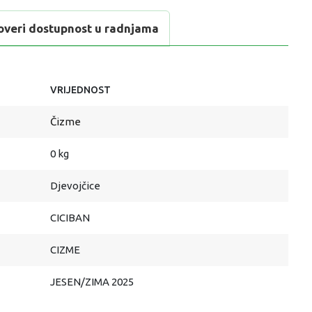
overi dostupnost u radnjama
VRIJEDNOST
Čizme
0 kg
Djevojčice
CICIBAN
CIZME
JESEN/ZIMA 2025