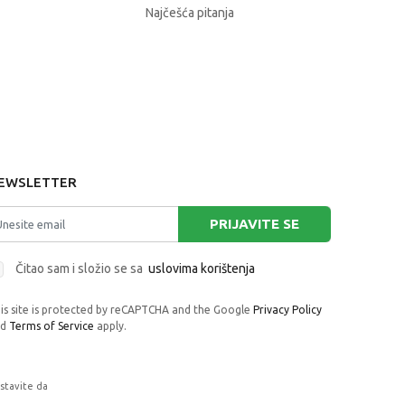
Najčešća pitanja
EWSLETTER
PRIJAVITE SE
Čitao sam i složio se sa
uslovima korištenja
is site is protected by reCAPTCHA and the Google
Privacy Policy
nd
Terms of Service
apply.
astavite da