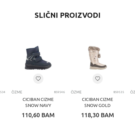
SLIČNI PROIZVODI
ČIZME
ČIZME
ČI
534
859546
859535
CICIBAN CIZME
CICIBAN CIZME
SNOW NAVY
SNOW GOLD
110,60
BAM
118,30
BAM