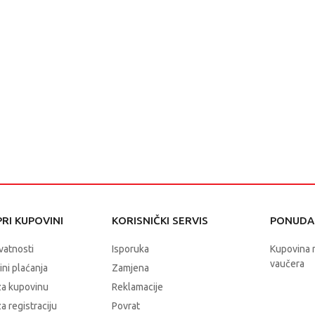
RI KUPOVINI
KORISNIČKI SERVIS
PONUDA 
ivatnosti
Isporuka
Kupovina 
vaučera
čini plaćanja
Zamjena
za kupovinu
Reklamacije
a registraciju
Povrat