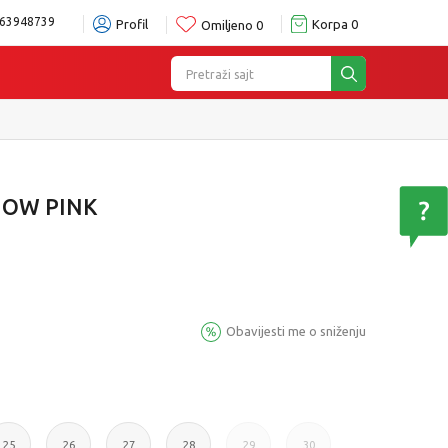
63948739
Profil
Korpa
0
Omiljeno
0
Pretraži sajt
ru
Pogledaj više
NOW PINK
Obavijesti me o sniženju
25
26
27
28
29
30