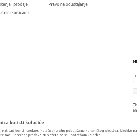
štenja i prodaje
Pravo na odustajanje
latnim karticama
N
Th
a
ica koristi kolačiće
, naš sajt koristi cookies (kolačiće) u cilju poboljšanja korisničkog iskustva. Ukoliko n
tite našu Internet prodavnicu slažete se sa upotrebom kolačića.