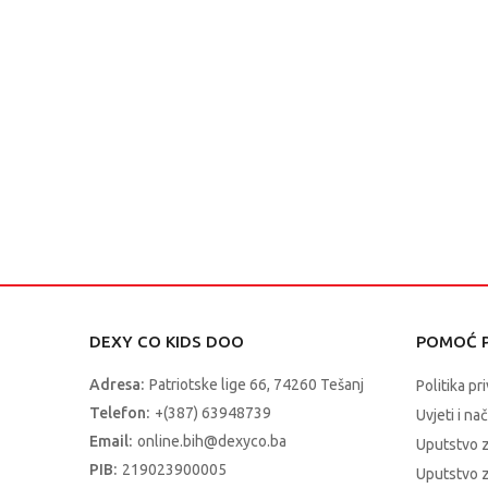
DEXY CO KIDS DOO
POMOĆ P
Adresa:
Patriotske lige 66, 74260 Tešanj
Politika pr
Telefon:
+(387) 63948739
Uvjeti i na
Email:
online.bih@dexyco.ba
Uputstvo 
PIB:
219023900005
Uputstvo z