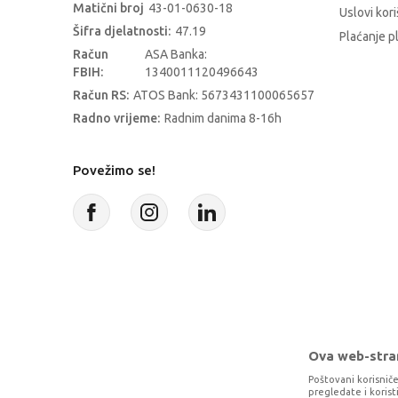
Matični broj
43-01-0630-18
Uslovi kori
Šifra djelatnosti:
47.19
Plaćanje p
Račun
ASA Banka:
FBIH:
1340011120496643
Račun RS:
ATOS Bank: 5673431100065657
Radno vrijeme:
Radnim danima 8-16h
Povežimo se!
Ova web-stran
Poštovani korisniče
pregledate i koris