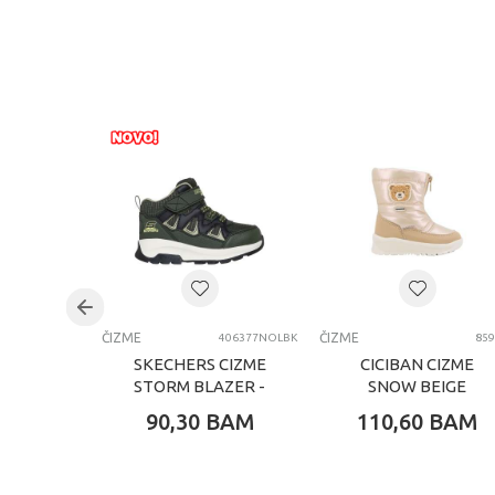
ČIZME
ČIZME
406377NOLBK
859
SKECHERS CIZME
CICIBAN CIZME
STORM BLAZER -
SNOW BEIGE
DRIZZLE SQUAD
90,30
BAM
110,60
BAM