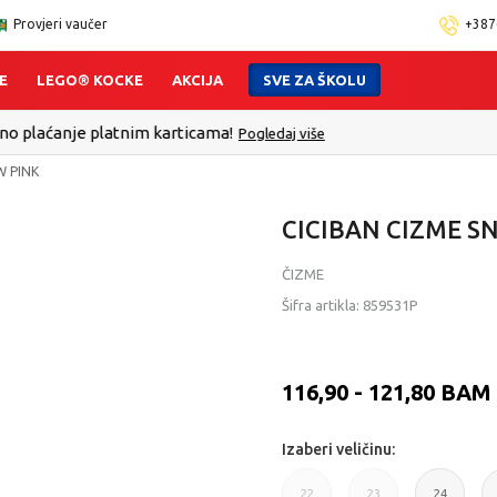
Provjeri vaučer
+387
E
LEGO® KOCKE
AKCIJA
SVE ZA ŠKOLU
 - Platite karticom Online i preuzmite u prodavnici po Vašem izbo
W PINK
CICIBAN CIZME S
ČIZME
Šifra artikla:
859531P
116,90 - 121,80
BAM
Izaberi veličinu:
22
23
24