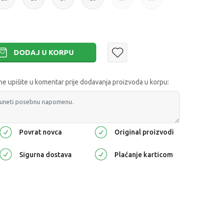
DODAJ U KORPU
 upišite u komentar prije dodavanja proizvoda u korpu:
Povrat novca
Original proizvodi
Sigurna dostava
Plaćanje karticom