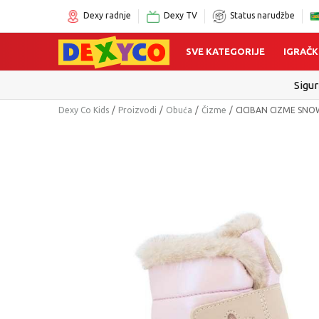
Dexy radnje
Dexy TV
Status narudžbe
SVE KATEGORIJE
IGRAČK
Click&Collect
Dexy Co Kids
Proizvodi
Obuća
Čizme
CICIBAN CIZME SNO