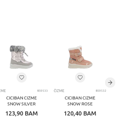
ZME
ČIZME
ČIZME
859533
859532
CICIBAN CIZME
CICIBAN CIZME
POLL
SNOW SILVER
SNOW ROSE
WAT
123,90
BAM
120,40
BAM
83,