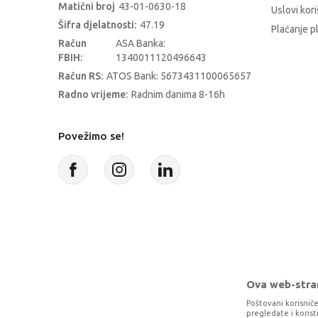
Matični broj
43-01-0630-18
Uslovi kori
Šifra djelatnosti:
47.19
Plaćanje p
Račun
ASA Banka:
FBIH:
1340011120496643
Račun RS:
ATOS Bank: 5673431100065657
Radno vrijeme:
Radnim danima 8-16h
Povežimo se!
Ova web-stran
Poštovani korisniče
pregledate i koris