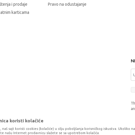
štenja i prodaje
Pravo na odustajanje
latnim karticama
N
Th
a
ica koristi kolačiće
, naš sajt koristi cookies (kolačiće) u cilju poboljšanja korisničkog iskustva. Ukoliko n
tite našu Internet prodavnicu slažete se sa upotrebom kolačića.