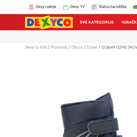
Dexy radnje
Dexy TV
Status narudžbe
SVE KATEGORIJE
IGRAČK
Dexy Co Kids
Proizvodi
Obuća
Čizme
CICIBAN CIZME SNO