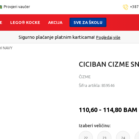
Provjeri vaučer
+387
E
LEGO® KOCKE
AKCIJA
SVE ZA ŠKOLU
Sigurno plaćanje platnim karticama!
Pogledaj više
W NAVY
CICIBAN CIZME 
ČIZME
Šifra artikla:
859546
110,60 - 114,80
BAM
Izaberi veličinu:
22
23
24