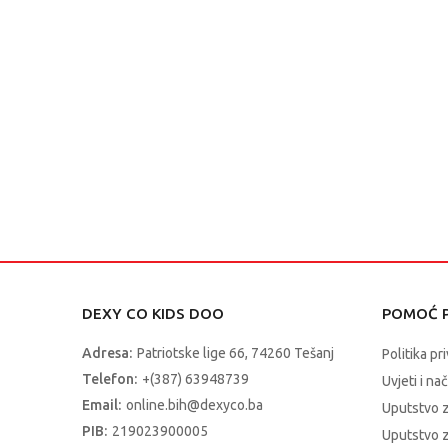
DEXY CO KIDS DOO
POMOĆ P
Adresa:
Patriotske lige 66, 74260 Tešanj
Politika pr
Telefon:
+(387) 63948739
Uvjeti i na
Email:
online.bih@dexyco.ba
Uputstvo 
PIB:
219023900005
Uputstvo z