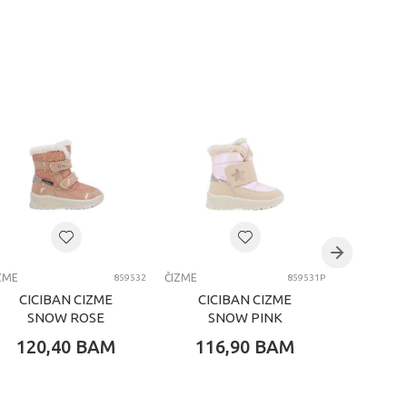
ZME
ČIZME
ČIZME
859532
859531P
CICIBAN CIZME
CICIBAN CIZME
POLL
SNOW ROSE
SNOW PINK
WAT
120,40
BAM
116,90
BAM
83,