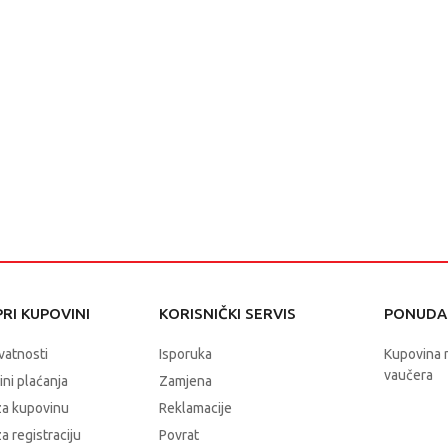
RI KUPOVINI
KORISNIČKI SERVIS
PONUDA 
ivatnosti
Isporuka
Kupovina 
vaučera
čini plaćanja
Zamjena
za kupovinu
Reklamacije
a registraciju
Povrat