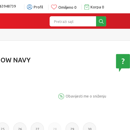
63948739
Profil
Korpa
0
Omiljeno
0
Pretraži sajt
SNOW NAVY
Obavijesti me o sniženju
25
26
27
28
29
30