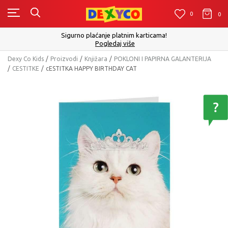
0
0
0
Sigurno plaćanje platnim karticama!
Pogledaj više
Dexy Co Kids
Proizvodi
Knjižara
POKLONI I PAPIRNA GALANTERIJA
CESTITKE
cESTITKA HAPPY BIRTHDAY CAT