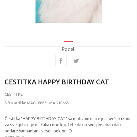
Podeli
CESTITKA HAPPY BIRTHDAY CAT
CESTITKE
Šifra artikla:
MAG18663
:
MAG18663
Čestitka "HAPPY BIRTHDAY CAT" sa motivom mace je savršen izbor
za sve ljubitelje mačaka i one koji žele da na svoj poseban dan
podare šarmantan i veseli poklon. O
...