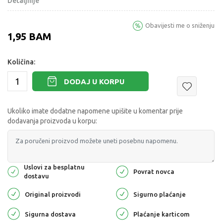
Detaljnije
Obavijesti me o sniženju
1,95
BAM
Količina:
DODAJ U KORPU
Ukoliko imate dodatne napomene upišite u komentar prije
dodavanja proizvoda u korpu:
Uslovi za besplatnu
Povrat novca
dostavu
Original proizvodi
Sigurno plaćanje
Sigurna dostava
Plaćanje karticom