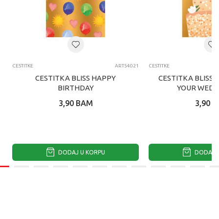
CESTITKE
ART54021
CESTITKE
CESTITKA BLISS HAPPY
CESTITKA BLISS 
BIRTHDAY
YOUR WEDD
3,90
BAM
3,90
B
DODAJ U KORPU
DODAJ U