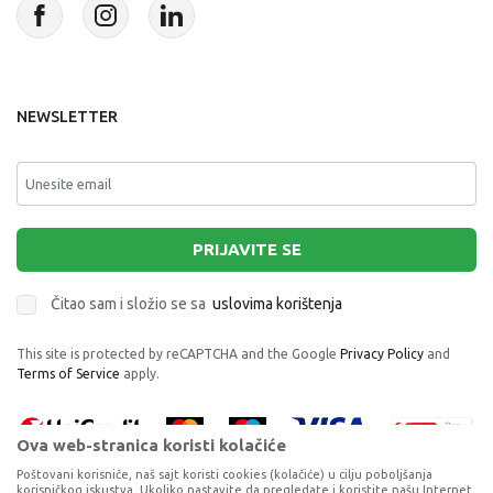
NEWSLETTER
PRIJAVITE SE
Čitao sam i složio se sa
uslovima korištenja
This site is protected by reCAPTCHA and the Google
Privacy Policy
and
Terms of Service
apply.
Ova web-stranica koristi kolačiće
Poštovani korisniče, naš sajt koristi cookies (kolačiće) u cilju poboljšanja
korisničkog iskustva. Ukoliko nastavite da pregledate i koristite našu Internet