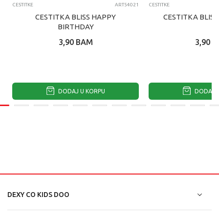
CESTITKE
ART54021
CESTITKE
CESTITKA BLISS HAPPY
CESTITKA BLIS
BIRTHDAY
3,90
BAM
3,90
B
DODAJ U KORPU
DODAJ U
DEXY CO KIDS DOO