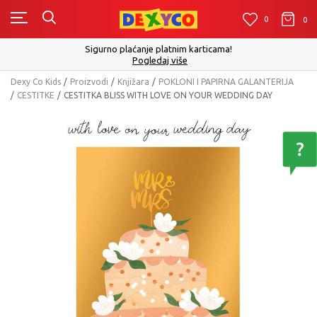
0
0
0
Sigurno plaćanje platnim karticama!
Pogledaj više
Dexy Co Kids
Proizvodi
Knjižara
POKLONI I PAPIRNA GALANTERIJA
CESTITKE
CESTITKA BLISS WITH LOVE ON YOUR WEDDING DAY