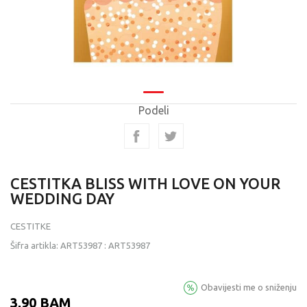
Podeli
CESTITKA BLISS WITH LOVE ON YOUR
WEDDING DAY
CESTITKE
Šifra artikla:
ART53987
:
ART53987
Obavijesti me o sniženju
3,90
BAM