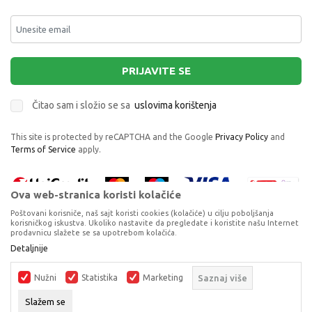
PRIJAVITE SE
Čitao sam i složio se sa
uslovima korištenja
This site is protected by reCAPTCHA and the Google
Privacy Policy
and
Terms of Service
apply.
Ova web-stranica koristi kolačiće
Poštovani korisniče, naš sajt koristi cookies (kolačiće) u cilju poboljšanja
korisničkog iskustva. Ukoliko nastavite da pregledate i koristite našu Internet
prodavnicu slažete se sa upotrebom kolačića.
CESTITKA BLISS WITH LOVE ON YOUR
Proizvode na sajtu nastojimo da opišemo što je preciznije moguće, ali ne
Detaljnije
WEDDING DAY
možemo garantovati da su svi podaci i fotografije, navedeni u okrviru
proizvoda, u potpunosti kompletni i bez grešaka. Svi artikli prikazani na
CESTITKE
Nužni
Statistika
Marketing
Saznaj više
sajtu su dio naše ponude, ali ne podrazumijeva da su dostupni u svakom
trenutku.
DODAJ U KORPU
Slažem se