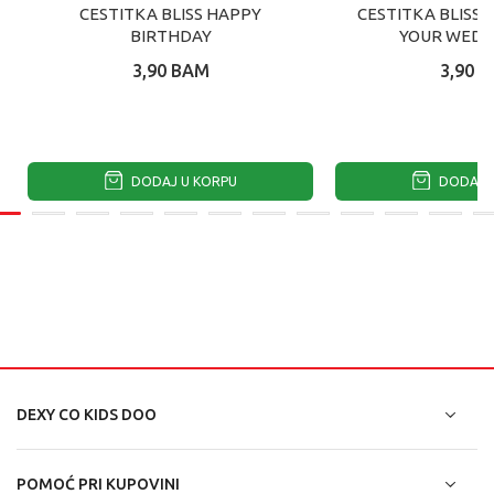
CESTITKA BLISS HAPPY
CESTITKA BLISS 
BIRTHDAY
YOUR WEDD
3,90
BAM
3,90
B
DODAJ U KORPU
DODAJ U
DEXY CO KIDS DOO
POMOĆ PRI KUPOVINI