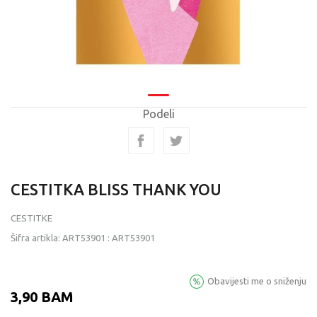
Podeli
CESTITKA BLISS THANK YOU
CESTITKE
Šifra artikla:
ART53901
:
ART53901
Obavijesti me o sniženju
3,90
BAM