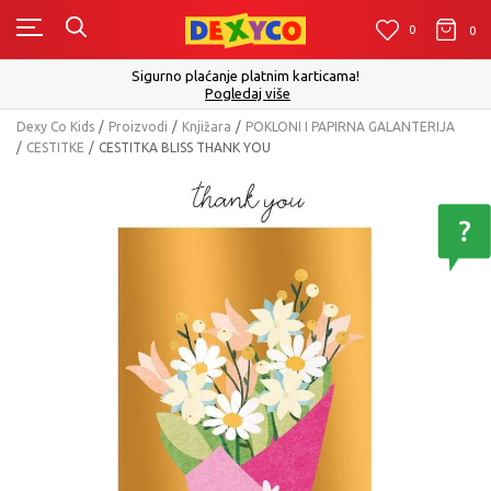
0
0
0
Sigurno plaćanje platnim karticama!
Pogledaj više
Dexy Co Kids
Proizvodi
Knjižara
POKLONI I PAPIRNA GALANTERIJA
CESTITKE
CESTITKA BLISS THANK YOU