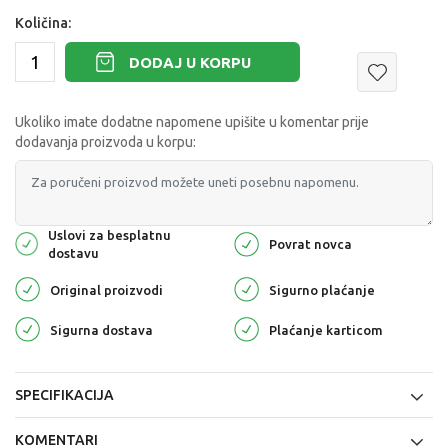
Količina:
DODAJ U KORPU
Ukoliko imate dodatne napomene upišite u komentar prije
dodavanja proizvoda u korpu:
Uslovi za besplatnu
Povrat novca
dostavu
Original proizvodi
Sigurno plaćanje
Sigurna dostava
Plaćanje karticom
SPECIFIKACIJA
KOMENTARI