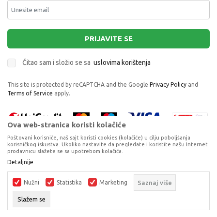
PRIJAVITE SE
Čitao sam i složio se sa
uslovima korištenja
This site is protected by reCAPTCHA and the Google
Privacy Policy
and
Terms of Service
apply.
Ova web-stranica koristi kolačiće
Poštovani korisniče, naš sajt koristi cookies (kolačiće) u cilju poboljšanja
korisničkog iskustva. Ukoliko nastavite da pregledate i koristite našu Internet
prodavnicu slažete se sa upotrebom kolačića.
Proizvode na sajtu nastojimo da opišemo što je preciznije moguće, ali ne
Detaljnije
možemo garantovati da su svi podaci i fotografije, navedeni u okrviru
proizvoda, u potpunosti kompletni i bez grešaka. Svi artikli prikazani na
Nužni
Statistika
Marketing
Saznaj više
sajtu su dio naše ponude, ali ne podrazumijeva da su dostupni u svakom
trenutku.
Slažem se
©2026
www.dexyco.ba
, Izrada
NB SOFT
. Sva prava zadržana.