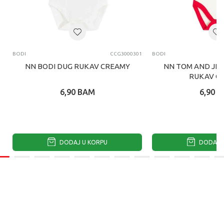
BODI
CCG3000301
BODI
NN BODI DUG RUKAV CREAMY
NN TOM AND JER
RUKAV C
6,90
BAM
6,90
B
DODAJ U KORPU
DODAJ U