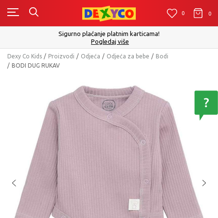
0
0
0
Sigurno plaćanje platnim karticama!
Pogledaj više
Dexy Co Kids
Proizvodi
Odjeća
Odjeća za bebe
Bodi
BODI DUG RUKAV