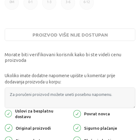
0M
0-1
1-3
3-6
6-12
PROIZVOD VIŠE NIJE DOSTUPAN
Morate biti verifikovani korisnik kako bi ste videli cenu
proizvoda
Ukoliko imate dodatne napomene upišite u komentar prije
dodavanja proizvoda u korpu:
Uslovi za besplatnu
Povrat novca
dostavu
Original proizvodi
Sigurno plaćanje