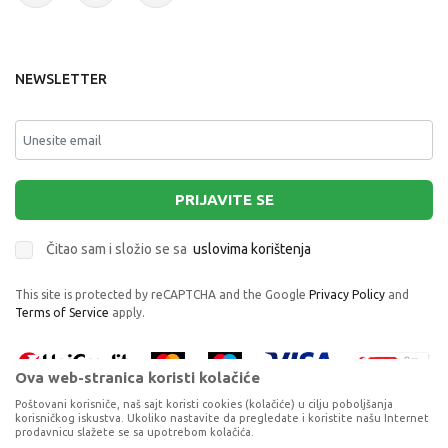
NEWSLETTER
PRIJAVITE SE
Čitao sam i složio se sa
uslovima korištenja
This site is protected by reCAPTCHA and the Google
Privacy Policy
and
Terms of Service
apply.
Ova web-stranica koristi kolačiće
Poštovani korisniče, naš sajt koristi cookies (kolačiće) u cilju poboljšanja
korisničkog iskustva. Ukoliko nastavite da pregledate i koristite našu Internet
prodavnicu slažete se sa upotrebom kolačića.
Proizvode na sajtu nastojimo da opišemo što je preciznije moguće, ali ne