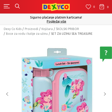
0
0
0
Sigurno plaćanje platnim karticama!
Pogledaj više
Dexy Co Kids
Proizvodi
Knjižara
ŠKOLSKI PRIBOR
Boce za vodu i kutije za užinu
SET ZA UZINU SEA TREASURE