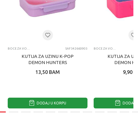
BOCE ZA VODU I KUTIJE ZA UŽINU
SAF342660903
BOCE ZA VODU I KUTIJE ZA UŽINU
KUTIJA ZA UZINU K-POP
KUTIJA ZA UZ
DEMON HUNTERS
DEMON H
13,50
BAM
9,90
B
DODAJ U KORPU
DODAJ U