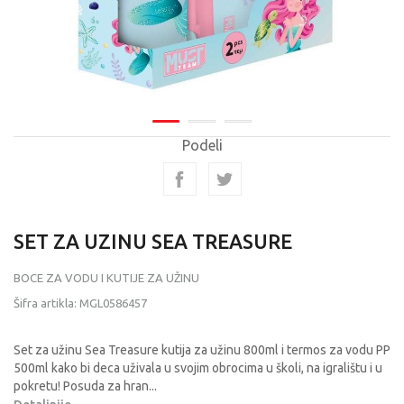
Podeli
SET ZA UZINU SEA TREASURE
BOCE ZA VODU I KUTIJE ZA UŽINU
Šifra artikla:
MGL0586457
Set za užinu Sea Treasure kutija za užinu 800ml i termos za vodu PP
500ml kako bi deca uživala u svojim obrocima u školi, na igralištu i u
pokretu! Posuda za hran
...