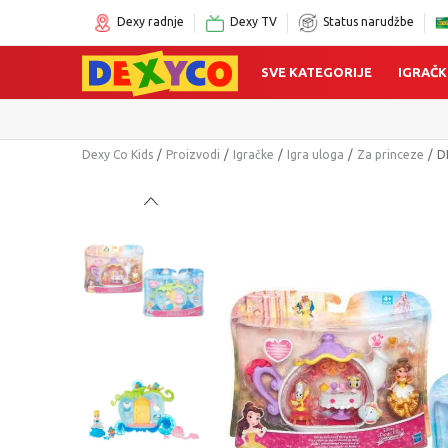
Dexy radnje
Dexy TV
Status narudžbe
SVE KATEGORIJE
IGRAČK
Dexy Co Kids
Proizvodi
Igračke
Igra uloga
Za princeze
D