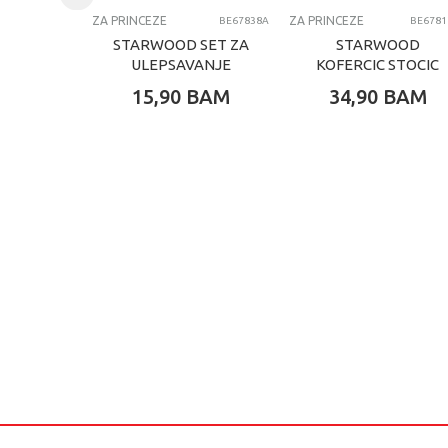
Kategorija
ZA PRINCEZE
ZA PRINCEZE
BE67838A
BE6781
STARWOOD SET ZA
STARWOOD
ULEPSAVANJE
KOFERCIC STOCIC
RANCIC
ZA ULEPSAVANJE
15,90
BAM
34,90
BAM