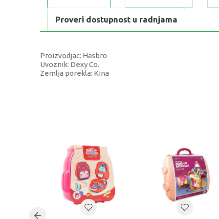
Proveri dostupnost u radnjama
Proizvodjac: Hasbro
Uvoznik: Dexy Co.
Zemlja porekla: Kina
KARAKTERISTIKA
Kategorija
Težina specifikacija
Pol
Uzrast
Brend