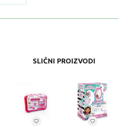
VRIJEDNOST
SLIČNI PROIZVODI
Za princeze
0 kg
Djevojčice
4-6 G
Disney Princess