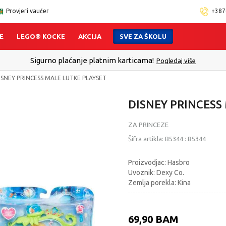
Provjeri vaučer
+387
E
LEGO® KOCKE
AKCIJA
SVE ZA ŠKOLU
Sigurno plaćanje platnim karticama!
Pogledaj više
ISNEY PRINCESS MALE LUTKE PLAYSET
DISNEY PRINCESS
ZA PRINCEZE
Šifra artikla:
B5344
:
B5344
Proizvodjac: Hasbro
Uvoznik: Dexy Co.
Zemlja porekla: Kina
69,90
BAM