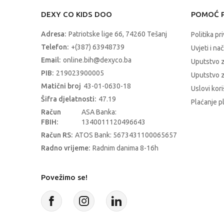
DEXY CO KIDS DOO
POMOĆ P
Adresa:
Patriotske lige 66, 74260 Tešanj
Politika pr
Telefon:
+(387) 63948739
Uvjeti i na
Email:
online.bih@dexyco.ba
Uputstvo 
PIB:
219023900005
Uputstvo z
Matični broj
43-01-0630-18
Uslovi kori
Šifra djelatnosti:
47.19
Plaćanje p
Račun
ASA Banka:
FBIH:
1340011120496643
Račun RS:
ATOS Bank: 5673431100065657
Radno vrijeme:
Radnim danima 8-16h
Povežimo se!