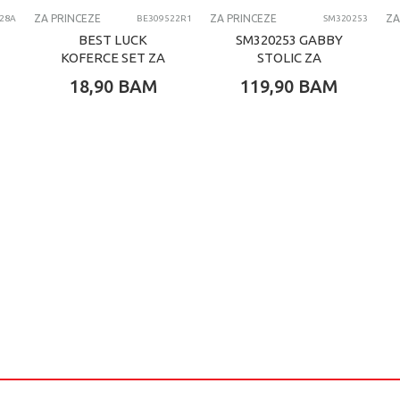
ZA PRINCEZE
ZA PRINCEZE
ZA PRINCEZE
ZA
28A
BE309522R1
SM320253
BEST LUCK
SM320253 GABBY
KOFERCE SET ZA
STOLIC ZA
ULEPSAVANJE
ULJEPSAVANJE
18,90
BAM
119,90
BAM