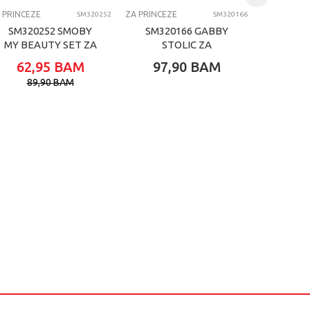
 PRINCEZE
ZA PRINCEZE
ZA PRINCEZ
SM320252
SM320166
SM320252 SMOBY
SM320166 GABBY
SM32
MY BEAUTY SET ZA
STOLIC ZA
DISN
ULJEPSAVANJE
ULJEPSAVANJE SET
KOFER
62,95
BAM
97,90
BAM
91,
ULJ
89,90
BAM