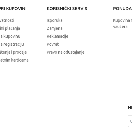
RI KUPOVINI
KORISNIČKI SERVIS
PONUDA 
ivatnosti
Isporuka
Kupovina 
vaučera
čini plaćanja
Zamjena
za kupovinu
Reklamacije
a registraciju
Povrat
štenja i prodaje
Pravo na odustajanje
latnim karticama
N