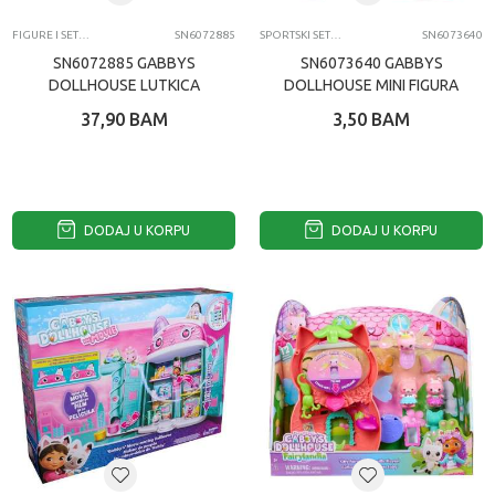
FIGURE I SETOVI
SN6072885
SPORTSKI SETOVI
SN6073640
SN6072885 GABBYS
SN6073640 GABBYS
DOLLHOUSE LUTKICA
DOLLHOUSE MINI FIGURA
GABBY ASST
37,90
BAM
3,50
BAM
DODAJ U KORPU
DODAJ U KORPU