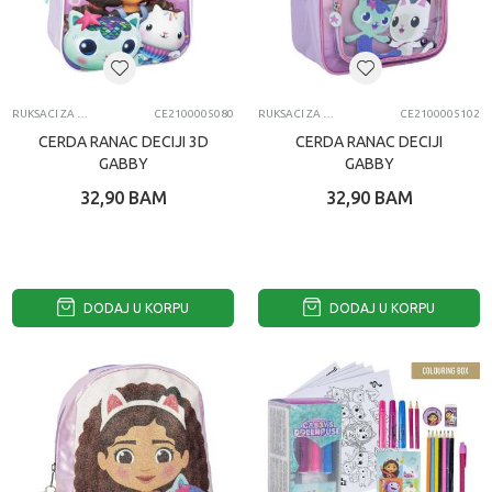
RUKSACI ZA VRTIĆ
CE2100005080
RUKSACI ZA VRTIĆ
CE2100005102
CERDA RANAC DECIJI 3D
CERDA RANAC DECIJI
GABBY
GABBY
32,90
BAM
32,90
BAM
DODAJ U KORPU
DODAJ U KORPU