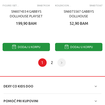
FIGURE I SETOVI
SN6074334
KOLEKCIONARSKE FIGURE I SETOVI
SN6075567
SN6074334 GABBYS
SN6075567 GABBYS
DOLLHOUSE PLAYSET
DOLLHOUSE
KUĆICA
MEOWMAZING KUCĆICA
199,90
BAM
52,90
BAM
SET
DODAJ U KORPU
DODAJ U KORPU
1
2
DEXY CO KIDS DOO
POMOĆ PRI KUPOVINI