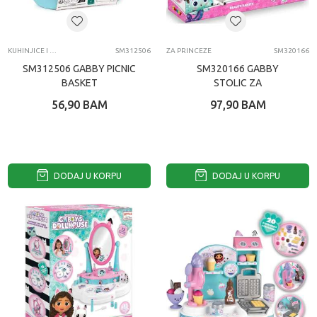
KUHINJICE I DODACI ZA IGRU
SM312506
ZA PRINCEZE
SM320166
SM312506 GABBY PICNIC
SM320166 GABBY
BASKET
STOLIC ZA
ULJEPSAVANJE SET
56,90
BAM
97,90
BAM
DODAJ U KORPU
DODAJ U KORPU