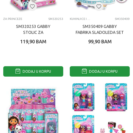
ZA PRINCEZE
SM320253
KUHINJICE I DODACI ZA IGRU
SM350409
SM320253 GABBY
SM350409 GABBY
STOLIC ZA
FABRIKA SLADOLEDA SET
ULJEPSAVANJE
ZA IGRU
119,90
BAM
99,90
BAM
DODAJ U KORPU
DODAJ U KORPU