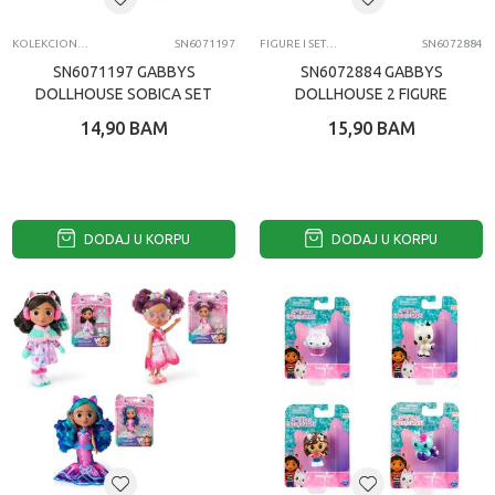
KOLEKCIONARSKE FIGURE I SETOVI
SN6071197
FIGURE I SETOVI
SN6072884
SN6071197 GABBYS
SN6072884 GABBYS
DOLLHOUSE SOBICA SET
DOLLHOUSE 2 FIGURE
MOVIE ASST
14,90
BAM
15,90
BAM
DODAJ U KORPU
DODAJ U KORPU