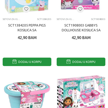
SETOVI ZA IGRU-OSTALO
SCT1384205
SETOVI ZA IGRU-OSTALO
SCT1908003
SCT1384205 PEPPA PIGS
SCT1908003 GABBYS
KOSILICA SA
DOLLHOUSE KOSILICA SA
BALONČICIMA
BALONČIĆIMA
42,90
BAM
42,90
BAM
DODAJ U KORPU
DODAJ U KORPU