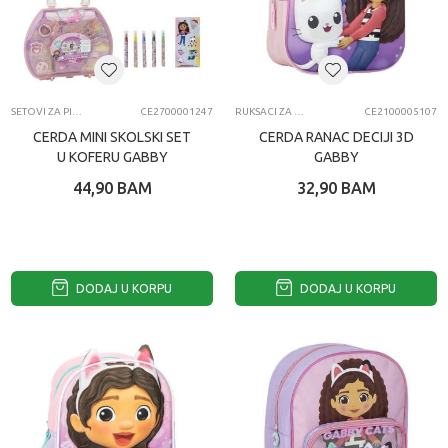
SETOVI ZA PISANJE
CE2700001247
RUKSACI ZA VRTIĆ
CE2100005107
CERDA MINI SKOLSKI SET
CERDA RANAC DECIJI 3D
U KOFERU GABBY
GABBY
44,90
BAM
32,90
BAM
DODAJ U KORPU
DODAJ U KORPU