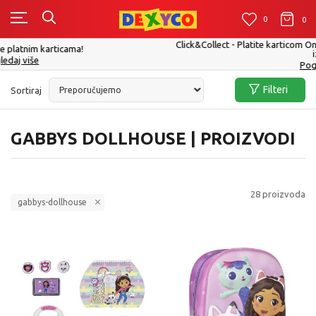
0
0
0
Click&Collect - Platite karticom Online i preuzmite u prodavnici po Vašem
izboru
Pogledaj više
Filteri
Sortiraj
GABBYS DOLLHOUSE | PROIZVODI
28
proizvoda
gabbys-dollhouse