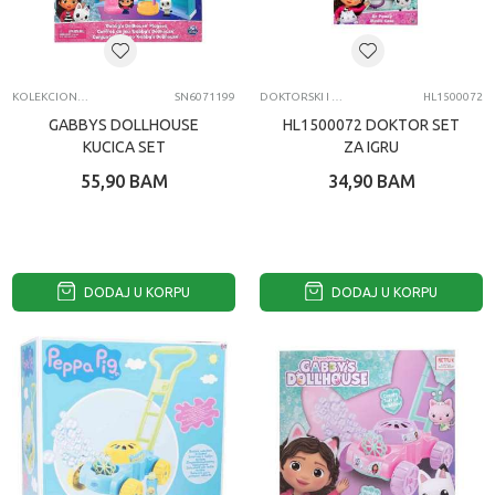
KOLEKCIONARSKE FIGURE I SETOVI
SN6071199
DOKTORSKI I VETERINARSKI SETOVI
HL1500072
GABBYS DOLLHOUSE
HL1500072 DOKTOR SET
KUCICA SET
ZA IGRU
55,90
BAM
34,90
BAM
DODAJ U KORPU
DODAJ U KORPU