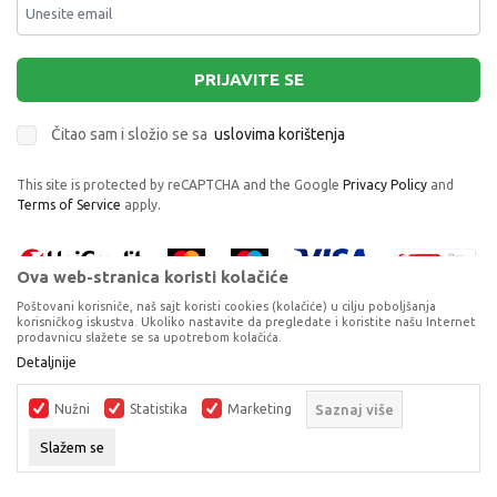
PRIJAVITE SE
Čitao sam i složio se sa
uslovima korištenja
This site is protected by reCAPTCHA and the Google
Privacy Policy
and
Terms of Service
apply.
Ova web-stranica koristi kolačiće
Poštovani korisniče, naš sajt koristi cookies (kolačiće) u cilju poboljšanja
korisničkog iskustva. Ukoliko nastavite da pregledate i koristite našu Internet
prodavnicu slažete se sa upotrebom kolačića.
Proizvode na sajtu nastojimo da opišemo što je preciznije moguće, ali ne
Detaljnije
možemo garantovati da su svi podaci i fotografije, navedeni u okrviru
proizvoda, u potpunosti kompletni i bez grešaka. Svi artikli prikazani na
Nužni
Statistika
Marketing
Saznaj više
sajtu su dio naše ponude, ali ne podrazumijeva da su dostupni u svakom
trenutku.
Slažem se
©2026
www.dexyco.ba
, Izrada
NB SOFT
. Sva prava zadržana.