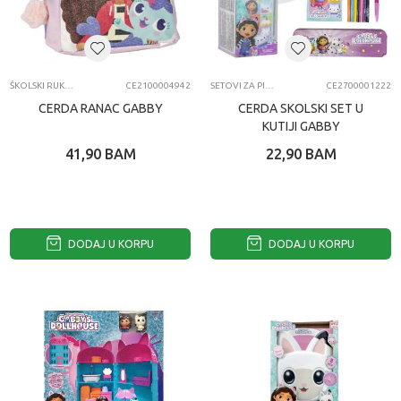
ŠKOLSKI RUKSACI
CE2100004942
SETOVI ZA PISANJE
CE2700001222
CERDA RANAC GABBY
CERDA SKOLSKI SET U
KUTIJI GABBY
41,90
BAM
22,90
BAM
DODAJ U KORPU
DODAJ U KORPU