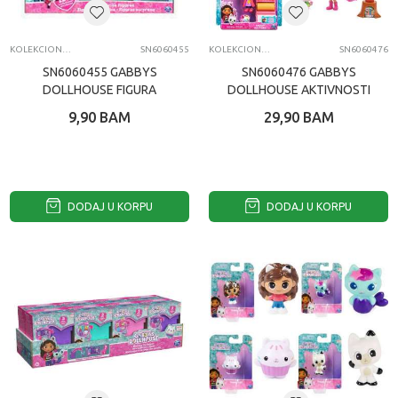
KOLEKCIONARSKE FIGURE I SETOVI
SN6060455
KOLEKCIONARSKE FIGURE I SETOVI
SN6060476
SN6060455 GABBYS
SN6060476 GABBYS
DOLLHOUSE FIGURA
DOLLHOUSE AKTIVNOSTI
IZNENADJENJA
S MACOM SET ASST
9,90
BAM
29,90
BAM
DODAJ U KORPU
DODAJ U KORPU