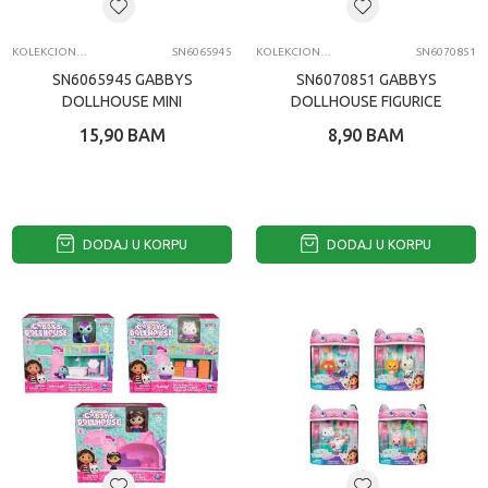
KOLEKCIONARSKE FIGURE I SETOVI
SN6065945
KOLEKCIONARSKE FIGURE I SETOVI
SN6070851
SN6065945 GABBYS
SN6070851 GABBYS
DOLLHOUSE MINI
DOLLHOUSE FIGURICE
PLAYSET
ASST
15,90
BAM
8,90
BAM
DODAJ U KORPU
DODAJ U KORPU