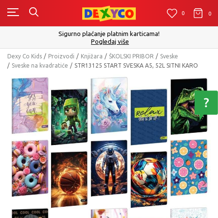
0
0
0
Sigurno plaćanje platnim karticama!
Pogledaj više
Dexy Co Kids
Proizvodi
Knjižara
ŠKOLSKI PRIBOR
Sveske
Sveske na kvadratiće
STR13125 START SVESKA A5, 52L SITNI KARO