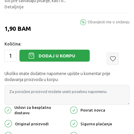
sto pre savladaju pisanje, kao i o
...
Detaljnije
Obavijesti me o sniženju
1,90
BAM
Količina:
DODAJ U KORPU
Ukoliko imate dodatne napomene upišite u komentar prije
dodavanja proizvoda u korpu:
Uslovi za besplatnu
Povrat novca
dostavu
Original proizvodi
Sigurno plaćanje