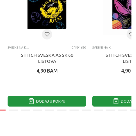
SVESKE NA KVADRATIĆE
CPK91620
SVESKE NA KVADRATIĆE
STITCH SVESKA A5 SK 60
STITCH SVESK
LISTOVA
LISTO
4,90
BAM
4,90
B
DODAJ U KORPU
DODAJ U