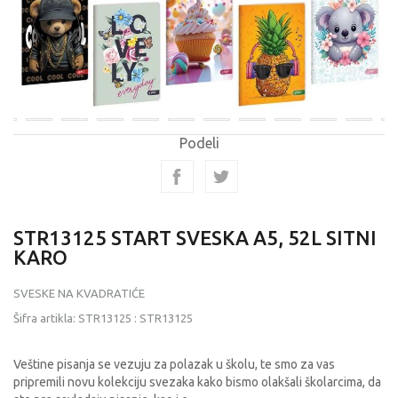
Podeli
STR13125 START SVESKA A5, 52L SITNI
KARO
SVESKE NA KVADRATIĆE
Šifra artikla:
STR13125
:
STR13125
Veštine pisanja se vezuju za polazak u školu, te smo za vas
pripremili novu kolekciju svezaka kako bismo olakšali školarcima, da