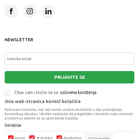
NEWSLETTER
PRIJAVITE SE
Čitao sam i složio se sa
uslovima korištenja
Ova web-stranica koristi kolačiće
This site is protected by reCAPTCHA and the Google
Privacy Policy
and
Poštovani korisniče, naš sajt koristi cookies (kolačiće) u cilju poboljšanja
Terms of Service
apply.
korisničkog iskustva. Ukoliko nastavite da pregledate i koristite našu Internet
prodavnicu slažete se sa upotrebom kolačića.
Detaljnije
Nužni
Statistika
Marketing
Saznaj više