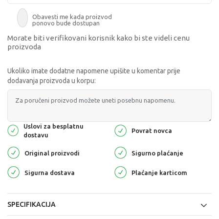
Obavesti me kada proizvod
ponovo bude dostupan
Morate biti verifikovani korisnik kako bi ste videli cenu
proizvoda
Ukoliko imate dodatne napomene upišite u komentar prije
dodavanja proizvoda u korpu:
Uslovi za besplatnu
Povrat novca
dostavu
Original proizvodi
Sigurno plaćanje
Sigurna dostava
Plaćanje karticom
SPECIFIKACIJA