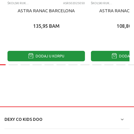
ŠKOLSKI RUKSACI
ASR502025050
ŠKOLSKI RUKSACI
ASTRA RANAC BARCELONA
ASTRA RANAC F
135,95
BAM
108,80
DODAJ U KORPU
DODAJ U
DEXY CO KIDS DOO