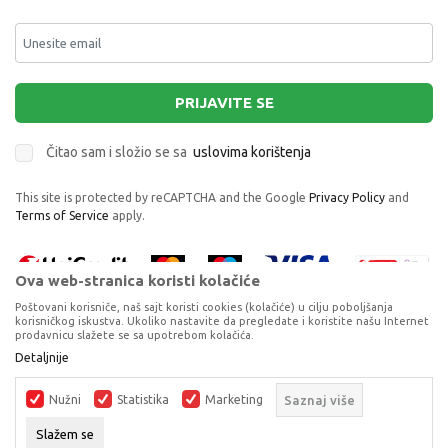
PRIJAVITE SE
Čitao sam i složio se sa
uslovima korištenja
This site is protected by reCAPTCHA and the Google
Privacy Policy
and
Terms of Service
apply.
Ova web-stranica koristi kolačiće
Poštovani korisniče, naš sajt koristi cookies (kolačiće) u cilju poboljšanja
korisničkog iskustva. Ukoliko nastavite da pregledate i koristite našu Internet
prodavnicu slažete se sa upotrebom kolačića.
Proizvode na sajtu nastojimo da opišemo što je preciznije moguće, ali ne
Detaljnije
možemo garantovati da su svi podaci i fotografije, navedeni u okrviru
proizvoda, u potpunosti kompletni i bez grešaka. Svi artikli prikazani na
Nužni
Statistika
Marketing
Saznaj više
sajtu su dio naše ponude, ali ne podrazumijeva da su dostupni u svakom
trenutku.
Slažem se