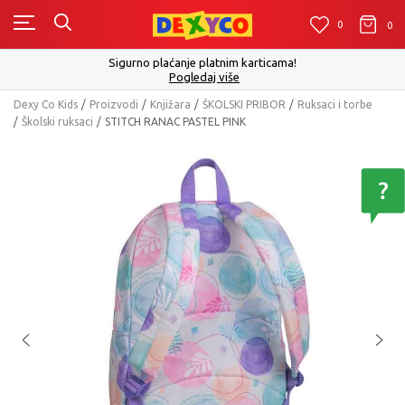
0
0
0
Sigurno plaćanje platnim karticama!
Pogledaj više
Dexy Co Kids
Proizvodi
Knjižara
ŠKOLSKI PRIBOR
Ruksaci i torbe
Školski ruksaci
STITCH RANAC PASTEL PINK