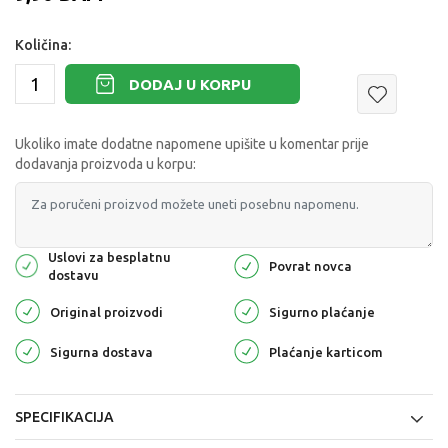
Količina:
DODAJ U KORPU
Ukoliko imate dodatne napomene upišite u komentar prije
dodavanja proizvoda u korpu:
Uslovi za besplatnu
Povrat novca
dostavu
Original proizvodi
Sigurno plaćanje
Sigurna dostava
Plaćanje karticom
SPECIFIKACIJA