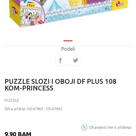
Podeli
PUZZLE SLOZI I OBOJI DF PLUS 108
KOM-PRINCESS
PUZZLE
Šifra artikla:
OD47963
:
OD47963
Obavijesti me o sniženju
9,90
BAM