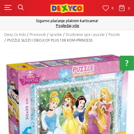
0
0
0
Sigurno plaćanje platnim karticama!
Pogledaj više
Dexy Co Kids
Proizvodi
Igračke
Društvene igre i puzzle
Puzzle
PUZZLE SLOZI I OBOJI DF PLUS 108 KOM-PRINCESS