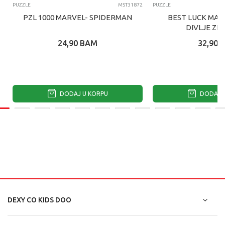
PUZZLE
MST31872
PUZZLE
PZL 1000 MARVEL- SPIDERMAN
BEST LUCK MAG
DIVLJE ZI
24,90
BAM
32,90
DODAJ U KORPU
DODAJ U
DEXY CO KIDS DOO