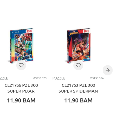
ZZLE
PUZZLE
PUZZLE
MST31625
MST31624
CL21756 PZL 300
CL21753 PZL 300
CL2059
SUPER PIXAR
SUPER SPIDERMAN
11,90
BAM
11,90
BAM
26,