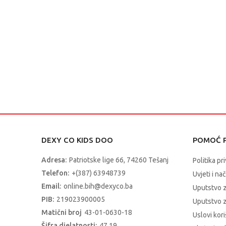
DEXY CO KIDS DOO
POMOĆ P
Adresa:
Patriotske lige 66, 74260 Tešanj
Politika pr
Telefon:
+(387) 63948739
Uvjeti i na
Email:
online.bih@dexyco.ba
Uputstvo 
PIB:
219023900005
Uputstvo z
Matični broj
43-01-0630-18
Uslovi kori
Šifra djelatnosti:
47.19