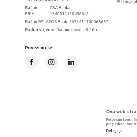
Plaćanje p
Račun
ASA Banka:
FBIH:
1340011120496643
Račun RS:
ATOS Bank: 5673431100065657
Radno vrijeme:
Radnim danima 8-16h
Povežimo se!
Ova web-stran
Poštovani korisniče
pregledate i koris
Detaljnije
Proizvode na sajtu nastojimo da opišem