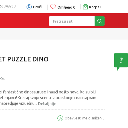
63948739
Profil
Korpa
0
Omiljeno
0
Pretraži sajt
ET PUZZLE DINO
904
pi fantastične dinosauruse i nauči nešto novo, ko su bili
terijanci! Kreiraj svoju scenu iz praistorije i nacrtaj nam
napredjuje vizuelnu
...
Detaljnije
Obavijesti me o sniženju