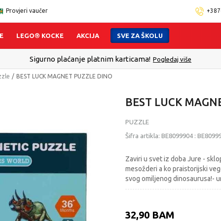
Provjeri vaučer
+387
E
LEGO® KOCKE
AKCIJA
SVE ZA ŠKOLU
Sigurno plaćanje platnim karticama!
Pogledaj više
zzle
BEST LUCK MAGNET PUZZLE DINO
BEST LUCK MAGN
PUZZLE
Šifra artikla:
BE8099904
:
BE8099
Zaviri u svet iz doba Jure - sklo
mesožderi a ko praistorijski vege
svog omiljenog dinosaurusa!- u
32,90
BAM