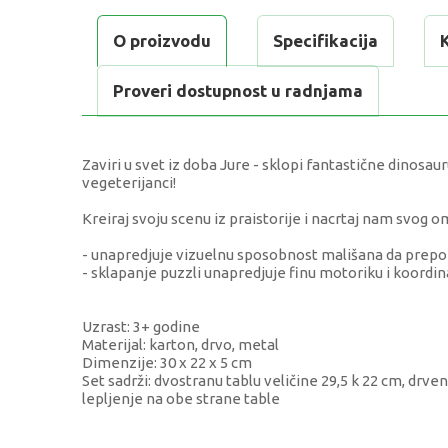
O proizvodu
Specifikacija
Proveri dostupnost u radnjama
Zaviri u svet iz doba Jure - sklopi fantastične dinosaur
vegeterijanci!
Kreiraj svoju scenu iz praistorije i nacrtaj nam svog 
- unapredjuje vizuelnu sposobnost mališana da prepoz
- sklapanje puzzli unapredjuje finu motoriku i koordinac
Uzrast: 3+ godine
Materijal: karton, drvo, metal
Dimenzije: 30 x 22 x 5 cm
Set sadrži: dvostranu tablu veličine 29,5 k 22 cm, drven
lepljenje na obe strane table
KARAKTERISTIKA