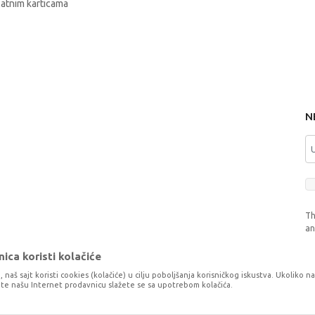
latnim karticama
N
Th
a
ica koristi kolačiće
, naš sajt koristi cookies (kolačiće) u cilju poboljšanja korisničkog iskustva. Ukoliko n
tite našu Internet prodavnicu slažete se sa upotrebom kolačića.
o što je preciznije moguće, ali ne možemo garantovati da su svi podaci i fotog