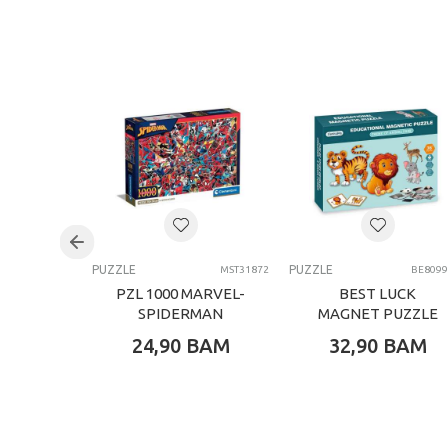
Kategorija
Težina specifikacija
Pol
Uzrast
Brend
Kategorija
PUZZLE
PUZZLE
MST31872
BE8099
PZL 1000 MARVEL-
BEST LUCK
SPIDERMAN
MAGNET PUZZLE
DIVLJE ZIVOTINJE
24,90
BAM
32,90
BAM