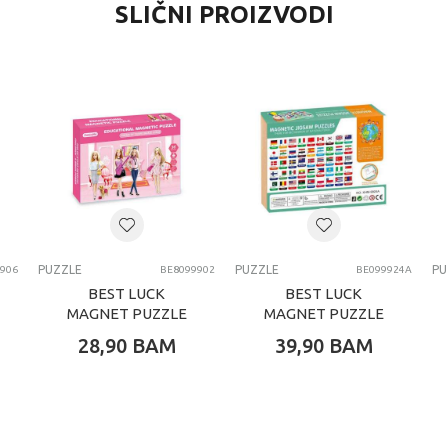
SLIČNI PROIZVODI
Puzzle
0 kg
Univerzalno
4-6 G
Best Luck
PUZZLE
PUZZLE
PUZZLE
PU
906
BE8099902
BE099924A
BEST LUCK
BEST LUCK
MAGNET PUZZLE
MAGNET PUZZLE
BARBIE
ZASTAVE
28,90
BAM
39,90
BAM