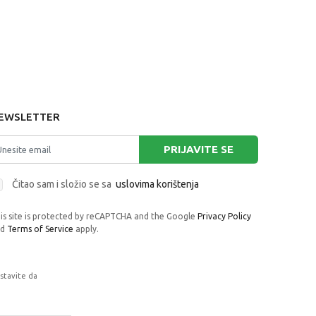
EWSLETTER
PRIJAVITE SE
Čitao sam i složio se sa
uslovima korištenja
is site is protected by reCAPTCHA and the Google
Privacy Policy
nd
Terms of Service
apply.
astavite da
rafije, navedeni u okrviru proizvoda, u