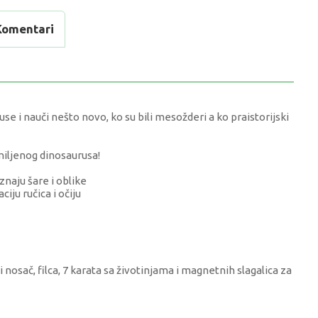
Komentari
use i nauči nešto novo, ko su bili mesožderi a ko praistorijski
omiljenog dinosaurusa!
naju šare i oblike
iju ručica i očiju
i nosač, filca, 7 karata sa životinjama i magnetnih slagalica za
VRIJEDNOST