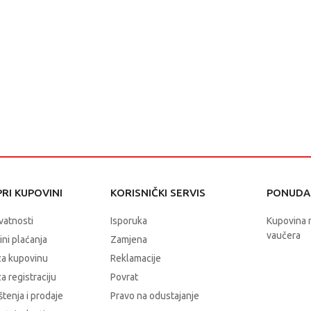
RI KUPOVINI
KORISNIČKI SERVIS
PONUDA 
ivatnosti
Isporuka
Kupovina 
vaučera
čini plaćanja
Zamjena
za kupovinu
Reklamacije
a registraciju
Povrat
štenja i prodaje
Pravo na odustajanje