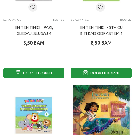
SLIKOVNICE
TR30458
SLIKOVNICE
TR830427
EN TEN TINICI - PAZI,
EN TEN TINICI - STA CU
GLEDAJ, SLUSAJ 4
BITI KAD ODRASTEM 1
8,50
BAM
8,50
BAM
DODAJ U KORPU
DODAJ U KORPU