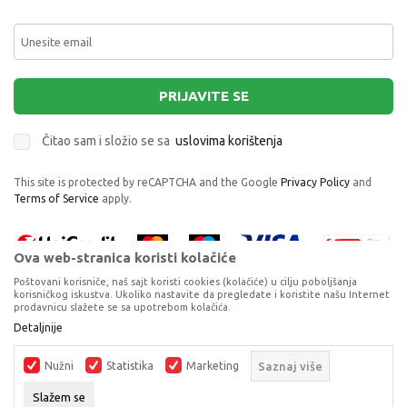
PRIJAVITE SE
Čitao sam i složio se sa
uslovima korištenja
This site is protected by reCAPTCHA and the Google
Privacy Policy
and
Terms of Service
apply.
Ova web-stranica koristi kolačiće
Poštovani korisniče, naš sajt koristi cookies (kolačiće) u cilju poboljšanja
korisničkog iskustva. Ukoliko nastavite da pregledate i koristite našu Internet
prodavnicu slažete se sa upotrebom kolačića.
Proizvode na sajtu nastojimo da opišemo što je preciznije moguće, ali ne
Detaljnije
možemo garantovati da su svi podaci i fotografije, navedeni u okrviru
proizvoda, u potpunosti kompletni i bez grešaka. Svi artikli prikazani na
Nužni
Statistika
Marketing
Saznaj više
sajtu su dio naše ponude, ali ne podrazumijeva da su dostupni u svakom
trenutku.
Slažem se