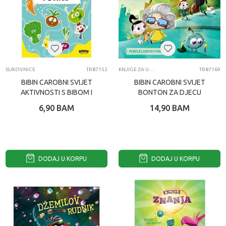
SLIKOVNICE
TR87152
KNJIGE ZA UCENJE
TR87169
BIBIN CAROBNI SVIJET
BIBIN CAROBNI SVIJET
AKTIVNOSTI S BIBOM I
BONTON ZA DJECU
BOBIJEM VOCE I POVRCE
6,90
BAM
14,90
BAM
DODAJ U KORPU
DODAJ U KORPU