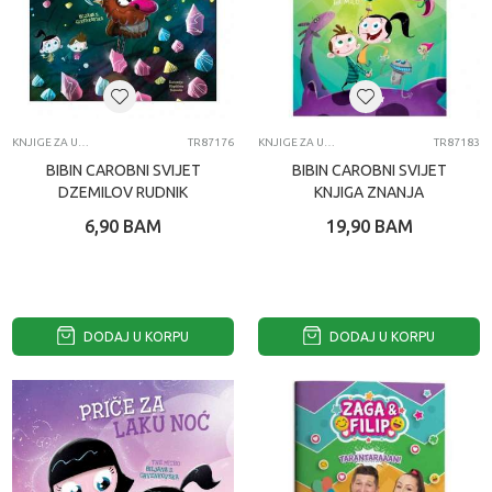
KNJIGE ZA UCENJE
TR87176
KNJIGE ZA UCENJE
TR87183
BIBIN CAROBNI SVIJET
BIBIN CAROBNI SVIJET
DZEMILOV RUDNIK
KNJIGA ZNANJA
6,90
BAM
19,90
BAM
DODAJ U KORPU
DODAJ U KORPU