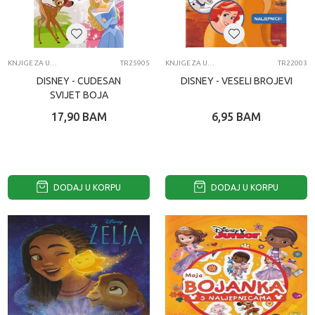
KNJIGE ZA UCENJE
TR25905
KNJIGE ZA UCENJE
TR22003
DISNEY - CUDESAN
DISNEY - VESELI BROJEVI
SVIJET BOJA
17,90
BAM
6,95
BAM
DODAJ U KORPU
DODAJ U KORPU