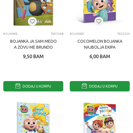
BOJANKE
TR03268
BOJANKE
TR22225
BOJANKA JA SAM MEDO
COCOMELON BOJANKA
A ZOVU ME BRUNDO
NAJBOLJA EKIPA
9,50
BAM
6,00
BAM
DODAJ U KORPU
DODAJ U KORPU