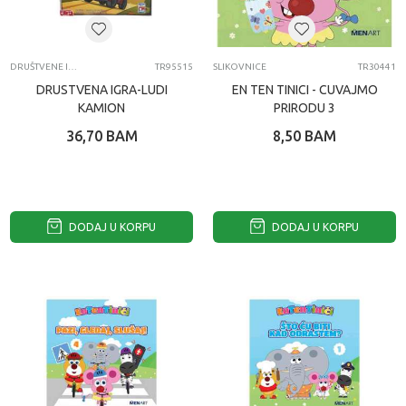
DRUŠTVENE IGRE
TR95515
SLIKOVNICE
TR30441
DRUSTVENA IGRA-LUDI
EN TEN TINICI - CUVAJMO
KAMION
PRIRODU 3
36,70
BAM
8,50
BAM
DODAJ U KORPU
DODAJ U KORPU