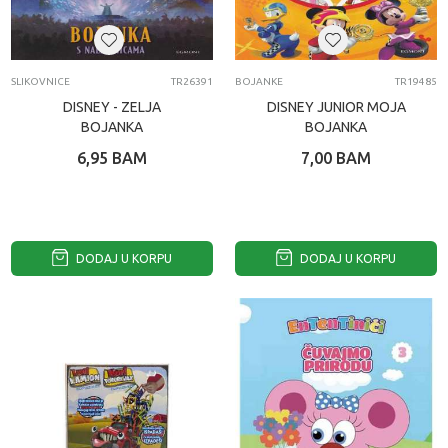
SLIKOVNICE
TR26391
BOJANKE
TR19485
DISNEY - ZELJA
DISNEY JUNIOR MOJA
BOJANKA
BOJANKA
6,95
BAM
7,00
BAM
DODAJ U KORPU
DODAJ U KORPU