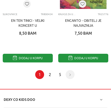
SLIKOVNICE
TR830434
KNJIGE ZA UCENJE
TR25776
EN TEN TINICI - VELIKI
ENCANTO - OBITELJ JE
KONCERT U
NAJVAZNIJA
SMJESKOGRADU 2
8,50
BAM
7,50
BAM
DODAJ U KORPU
DODAJ U KORPU
1
2
5
DEXY CO KIDS DOO