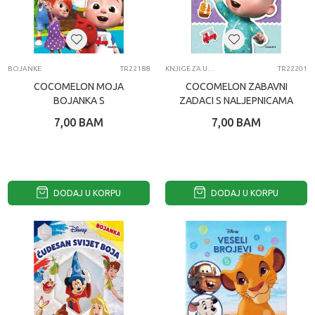
BOJANKE
TR22188
KNJIGE ZA UCENJE
TR22201
COCOMELON MOJA
COCOMELON ZABAVNI
BOJANKA S
ZADACI S NALJEPNICAMA
NALJEPNICAMA
7,00
BAM
7,00
BAM
DODAJ U KORPU
DODAJ U KORPU