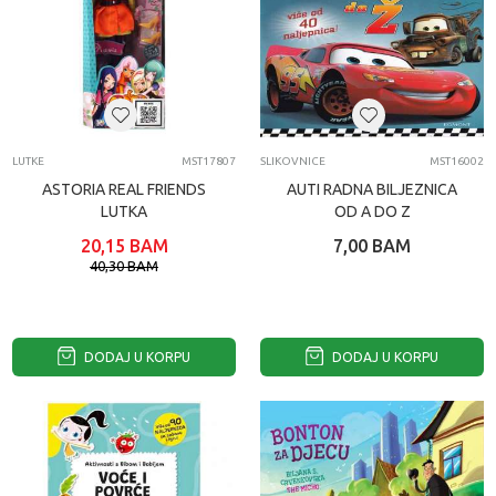
LUTKE
MST17807
SLIKOVNICE
MST16002
ASTORIA REAL FRIENDS
AUTI RADNA BILJEZNICA
LUTKA
OD A DO Z
20,15
BAM
7,00
BAM
40,30
BAM
DODAJ U KORPU
DODAJ U KORPU