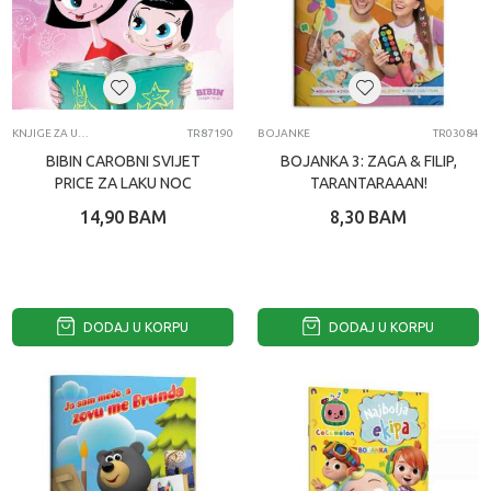
KNJIGE ZA UCENJE
TR87190
BOJANKE
TR03084
BIBIN CAROBNI SVIJET
BOJANKA 3: ZAGA & FILIP,
PRICE ZA LAKU NOC
TARANTARAAAN!
14,90
BAM
8,30
BAM
DODAJ U KORPU
DODAJ U KORPU