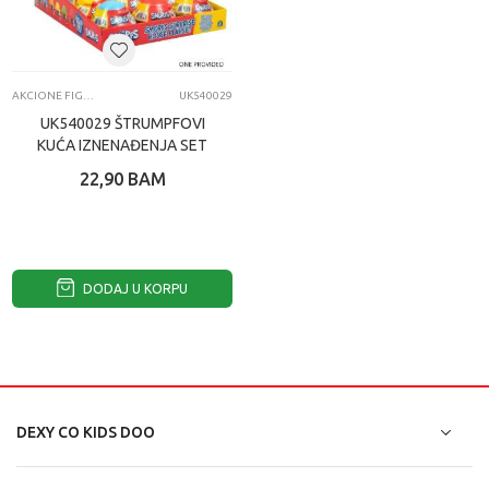
AKCIONE FIGURE I SETOVI
UK540029
UK540029 ŠTRUMPFOVI
KUĆA IZNENAĐENJA SET
SERIJA 2 18756
22,90
BAM
DODAJ U KORPU
DEXY CO KIDS DOO