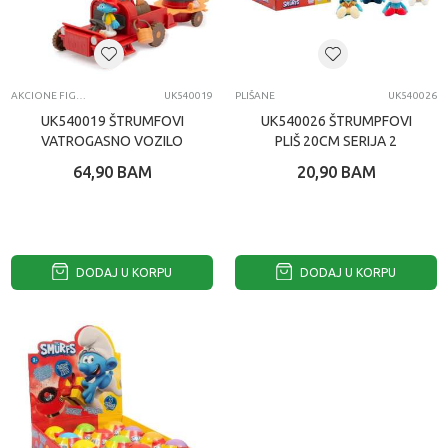
AKCIONE FIGURE I SETOVI
UK540019
PLIŠANE
UK540026
UK540019 ŠTRUMFOVI
UK540026 ŠTRUMPFOVI
VATROGASNO VOZILO
PLIŠ 20CM SERIJA 2
SET 17192
17200
64,90
BAM
20,90
BAM
DODAJ U KORPU
DODAJ U KORPU