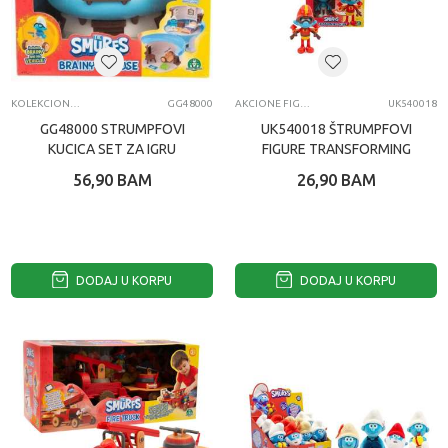
KOLEKCIONARSKE FIGURE I SETOVI
GG48000
AKCIONE FIGURE I SETOVI
UK540018
GG48000 STRUMPFOVI
UK540018 ŠTRUMPFOVI
KUCICA SET ZA IGRU
FIGURE TRANSFORMING
17202
56,90
BAM
26,90
BAM
DODAJ U KORPU
DODAJ U KORPU