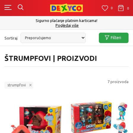
0
0
0
Sigurno plaćanje platnim karticama!
Pogledaj više
Filteri
Sortiraj
ŠTRUMPFOVI | PROIZVODI
7
proizvoda
strumpfovi