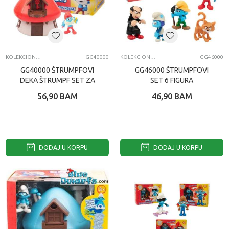
KOLEKCIONARSKE FIGURE I SETOVI
GG40000
KOLEKCIONARSKE FIGURE I SETOVI
GG46000
GG40000 ŠTRUMPFOVI
GG46000 ŠTRUMPFOVI
DEKA ŠTRUMPF SET ZA
SET 6 FIGURA
IGRU
56,90
BAM
46,90
BAM
DODAJ U KORPU
DODAJ U KORPU