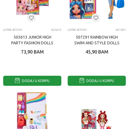
LUTKE SETOVI
503613
LUTKE SETOVI
507291
503613 JUNIOR HIGH
507291 RAINBOW HIGH
PARTY FASHION DOLLS
SWIM AND STYLE DOLLS
73,90
BAM
45,90
BAM
DODAJ U KORPU
DODAJ U KORPU