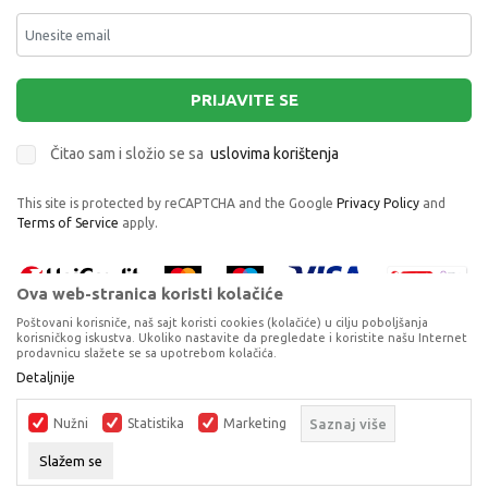
PRIJAVITE SE
Čitao sam i složio se sa
uslovima korištenja
This site is protected by reCAPTCHA and the Google
Privacy Policy
and
Terms of Service
apply.
Ova web-stranica koristi kolačiće
Poštovani korisniče, naš sajt koristi cookies (kolačiće) u cilju poboljšanja
korisničkog iskustva. Ukoliko nastavite da pregledate i koristite našu Internet
prodavnicu slažete se sa upotrebom kolačića.
Proizvode na sajtu nastojimo da opišemo što je preciznije moguće, ali ne
Detaljnije
možemo garantovati da su svi podaci i fotografije, navedeni u okrviru
proizvoda, u potpunosti kompletni i bez grešaka. Svi artikli prikazani na
Nužni
Statistika
Marketing
Saznaj više
sajtu su dio naše ponude, ali ne podrazumijeva da su dostupni u svakom
trenutku.
Slažem se
©2026
www.dexyco.ba
, Izrada
NB SOFT
. Sva prava zadržana.