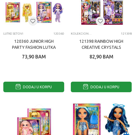
LUTKE SETOVI
120360
KOLEKCIONARSKE FIGURE I SETOVI
121398
120360 JUNIOR HIGH
121398 RAINBOW HIGH
PARTY FASHION LUTKA
CREATIVE CRYSTALS
ASST
73,90
BAM
82,90
BAM
DODAJ U KORPU
DODAJ U KORPU