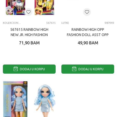
KOLEKCIONARSKE FIGURE I SETOVI
567615
LUTKE
987949
567615 RAINBOW HIGH
RAINBOW HIGH OPP
NEW JR. HIGH FASHION
FASHION DOLL ASST OPP
ASST
71,90
BAM
49,90
BAM
DODAJ U KORPU
DODAJ U KORPU