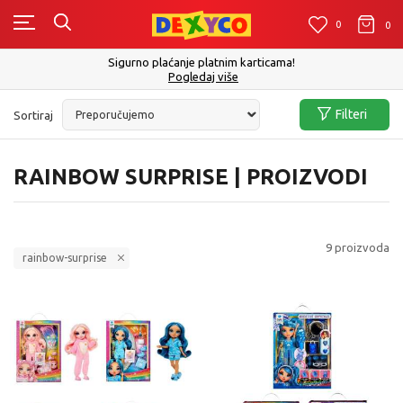
0
0
0
Sigurno plaćanje platnim karticama!
Pogledaj više
Filteri
Sortiraj
RAINBOW SURPRISE | PROIZVODI
9
proizvoda
rainbow-surprise