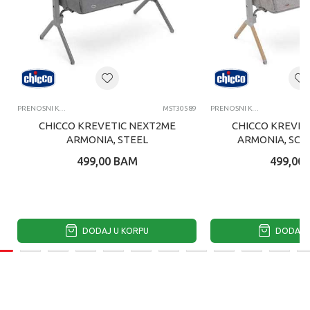
PRENOSNI KREVETIĆI
MST30589
PRENOSNI KREVETIĆI
CHICCO KREVETIC NEXT2ME
CHICCO KREVET
ARMONIA, STEEL
ARMONIA, SCA
499,00
BAM
499,00
DODAJ U KORPU
DODAJ U