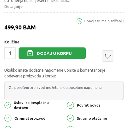
od rođenja do 6 mjeseci i maksimaln
...
Detaljnije
Obavijesti me o sniženju
499,90
BAM
Količina:
DODAJ U KORPU
Ukoliko imate dodatne napomene upišite u komentar prije
dodavanja proizvoda u korpu:
Uslovi za besplatnu
Povrat novca
dostavu
Original proizvodi
Sigurno plaćanje