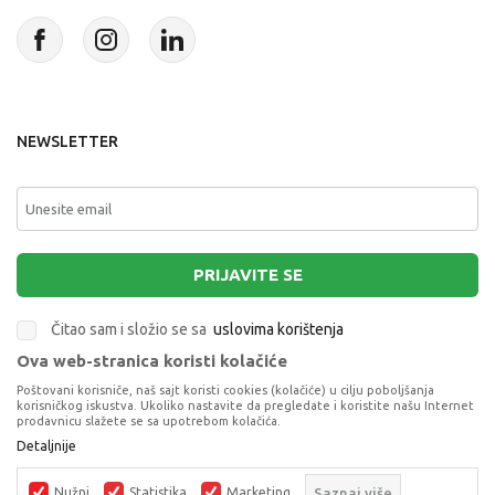
NEWSLETTER
PRIJAVITE SE
Čitao sam i složio se sa
uslovima korištenja
Ova web-stranica koristi kolačiće
This site is protected by reCAPTCHA and the Google
Privacy Policy
and
Poštovani korisniče, naš sajt koristi cookies (kolačiće) u cilju poboljšanja
Terms of Service
apply.
korisničkog iskustva. Ukoliko nastavite da pregledate i koristite našu Internet
prodavnicu slažete se sa upotrebom kolačića.
CHICCO KREVETIC NEXT2ME POP UP, GREY
Detaljnije
MIST
PRENOSNI KREVETIĆI
Nužni
Statistika
Marketing
Saznaj više