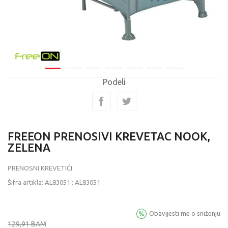
Podeli
FREEON PRENOSIVI KREVETAC NOOK,
ZELENA
PRENOSNI KREVETIĆI
Šifra artikla:
AL83051
:
AL83051
Obavijesti me o sniženju
129,91
BAM