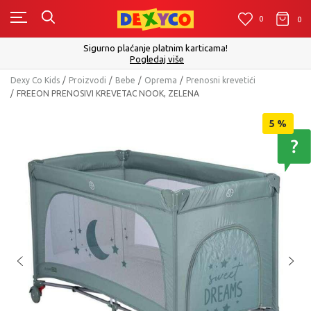
0
0
0
Sigurno plaćanje platnim karticama!
Pogledaj više
Dexy Co Kids
Proizvodi
Bebe
Oprema
Prenosni krevetići
FREEON PRENOSIVI KREVETAC NOOK, ZELENA
5
%