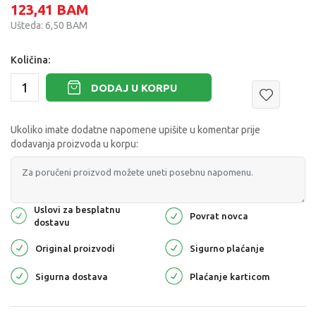
123,41
BAM
Ušteda:
6,50
BAM
Količina:
DODAJ U KORPU
Ukoliko imate dodatne napomene upišite u komentar prije
dodavanja proizvoda u korpu:
Uslovi za besplatnu
Povrat novca
dostavu
Original proizvodi
Sigurno plaćanje
Sigurna dostava
Plaćanje karticom