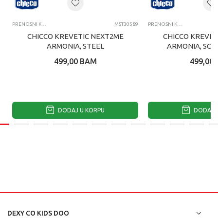
PRENOSNI KREVETIĆI
MST30589
PRENOSNI KREVETIĆI
CHICCO KREVETIC NEXT2ME
CHICCO KREVET
ARMONIA, STEEL
ARMONIA, SCA
499,00
BAM
499,00
DODAJ U KORPU
DODAJ U
DEXY CO KIDS DOO