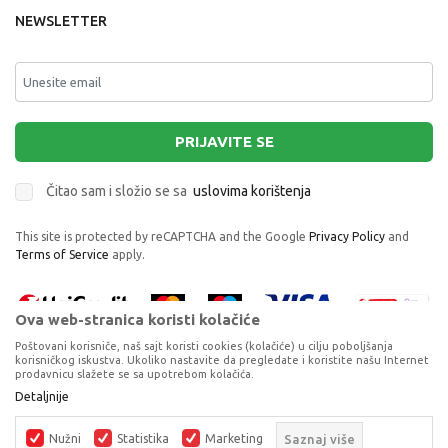
NEWSLETTER
PRIJAVITE SE
Čitao sam i složio se sa
uslovima korištenja
This site is protected by reCAPTCHA and the Google
Privacy Policy
and
Terms of Service
apply.
Ova web-stranica koristi kolačiće
Poštovani korisniče, naš sajt koristi cookies (kolačiće) u cilju poboljšanja
korisničkog iskustva. Ukoliko nastavite da pregledate i koristite našu Internet
prodavnicu slažete se sa upotrebom kolačića.
Proizvode na sajtu nastojimo da opišemo što je preciznije moguće, ali ne
Detaljnije
FREEON PRENOSIVI KREVETAC NOOK, ZELENA
možemo garantovati da su svi podaci i fotografije, navedeni u okrviru
proizvoda, u potpunosti kompletni i bez grešaka. Svi artikli prikazani na
PRENOSNI KREVETIĆI
Nužni
Statistika
Marketing
Saznaj više
sajtu su dio naše ponude, ali ne podrazumijeva da su dostupni u svakom