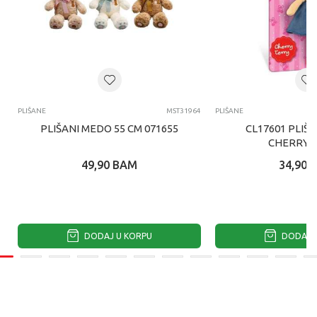
PLIŠANE
MST31964
PLIŠANE
PLIŠANI MEDO 55 CM 071655
CL17601 PLIŠ
CHERRY 
49,90
BAM
34,90
DODAJ U KORPU
DODAJ U