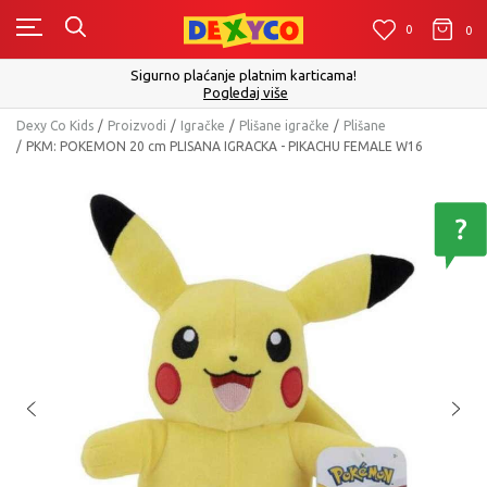
0
0
0
Click&Collect - Platite karticom Online i preuzmite u prodavn
izboru
Pogledaj više
Dexy Co Kids
Proizvodi
Igračke
Plišane igračke
Plišane
PKM: POKEMON 20 cm PLISANA IGRACKA - PIKACHU FEMALE W16