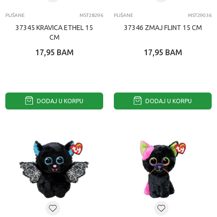
PLIŠANE
MST28296
PLIŠANE
MST29036
37345 KRAVICA ETHEL 15
37346 ZMAJ FLINT 15 CM
CM
17,95
BAM
17,95
BAM
DODAJ U KORPU
DODAJ U KORPU