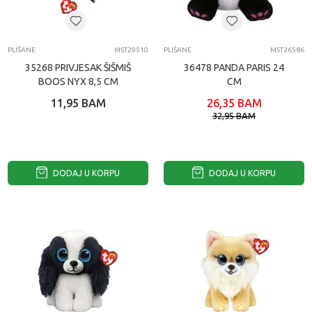
PLIŠANE
MST29510
PLIŠANE
MST26586
35268 PRIVJESAK ŠIŠMIŠ
36478 PANDA PARIS 24
BOOS NYX 8,5 CM
CM
11,95
BAM
26,35
BAM
32,95
BAM
DODAJ U KORPU
DODAJ U KORPU