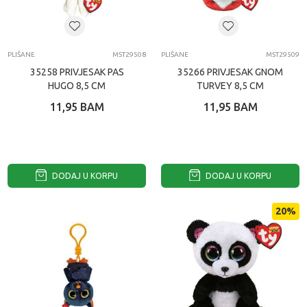
PLIŠANE
MST29508
PLIŠANE
MST29509
35258 PRIVJESAK PAS
35266 PRIVJESAK GNOM
HUGO 8,5 CM
TURVEY 8,5 CM
11,95
BAM
11,95
BAM
DODAJ U KORPU
DODAJ U KORPU
20
%