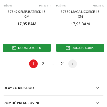
PLIŠANE
MST29511
PLIŠANE
MST29512
37349 ŠIŠMIŠ BATRICK 15
37350 MACA LICORICE 15
CM
CM
17,95
BAM
17,95
BAM
DODAJ U KORPU
DODAJ U KORPU
1
2
...
21
DEXY CO KIDS DOO
POMOĆ PRI KUPOVINI