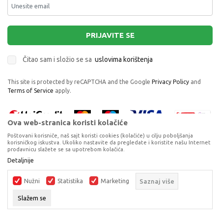
PRIJAVITE SE
Čitao sam i složio se sa
uslovima korištenja
This site is protected by reCAPTCHA and the Google
Privacy Policy
and
Terms of Service
apply.
Ova web-stranica koristi kolačiće
Poštovani korisniče, naš sajt koristi cookies (kolačiće) u cilju poboljšanja
korisničkog iskustva. Ukoliko nastavite da pregledate i koristite našu Internet
prodavnicu slažete se sa upotrebom kolačića.
Proizvode na sajtu nastojimo da opišemo što je preciznije moguće, ali ne
Detaljnije
možemo garantovati da su svi podaci i fotografije, navedeni u okrviru
proizvoda, u potpunosti kompletni i bez grešaka. Svi artikli prikazani na
Nužni
Statistika
Marketing
Saznaj više
sajtu su dio naše ponude, ali ne podrazumijeva da su dostupni u svakom
trenutku.
Slažem se
©2026
www.dexyco.ba
, Izrada
NB SOFT
. Sva prava zadržana.