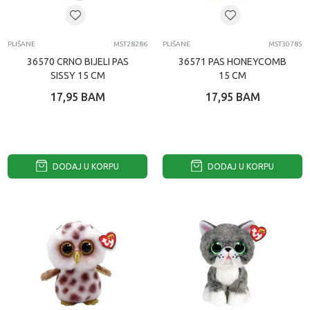
PLIŠANE
MST28286
PLIŠANE
MST30785
36570 CRNO BIJELI PAS
36571 PAS HONEYCOMB
SISSY 15 CM
15 CM
17,95
BAM
17,95
BAM
DODAJ U KORPU
DODAJ U KORPU