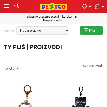
0
0
0
Click&Collect - Platite karticom Online i preuzmite u prodavnici po Vašem
izboru
Pogledaj više
Filteri
Sortiraj
TY PLIŠ | PROIZVODI
504
proizvoda
ty-plis