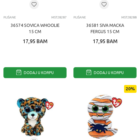
PLIŠANE
MST28287
PLIŠANE
MST28288
36574 SOVICA WHOOLIE
36581 SIVA MACKA
15 CM
FERGUS 15 CM
17,95
BAM
17,95
BAM
DODAJ U KORPU
DODAJ U KORPU
20
%