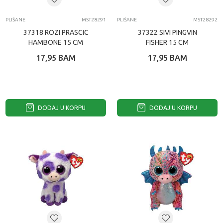
PLIŠANE
MST28291
PLIŠANE
MST28292
37318 ROZI PRASCIC
37322 SIVI PINGVIN
HAMBONE 15 CM
FISHER 15 CM
17,95
BAM
17,95
BAM
DODAJ U KORPU
DODAJ U KORPU