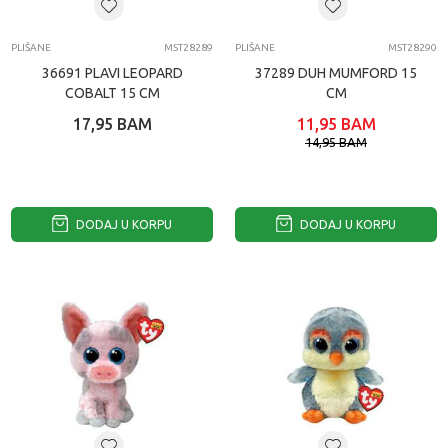
PLIŠANE
MST28289
PLIŠANE
MST28290
36691 PLAVI LEOPARD
37289 DUH MUMFORD 15
COBALT 15 CM
CM
17,95
BAM
11,95
BAM
14,95
BAM
DODAJ U KORPU
DODAJ U KORPU