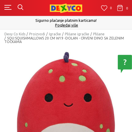
0
0
0
Sigurno plaćanje platnim karticama!
Pogledaj više
Dexy Co Kids
Proizvodi
Igračke
Plišane igračke
Plišane
SQU:SQUISHMALLOWS 20 CM W19 -DOLAN - CRVENI DINO SA ZELENIM
TOCKAMA