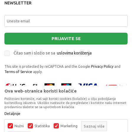
NEWSLETTER
PRIJAVITE SE
Čitao sam i složio se sa
uslovima korištenja
This site is protected by reCAPTCHA and the Google
Privacy Policy
and
Terms of Service
apply.
Ova web-stranica koristi kolačiće
Poštovani korisniče, naš sajt koristi cookies (kolačiće) u cilju poboljšanja
korisničkog iskustva. Ukoliko nastavite da pregledate i koristite našu Internet
prodavnicu slažete se sa upotrebom kolačića.
SQU:SQUISHMALLOWS 20 CM W19 -DOLAN -
Proizvode na sajtu nastojimo da opišemo što je preciznije moguće, ali ne
Detaljnije
CRVENI DINO SA ZELENIM TOCKAMA
možemo garantovati da su svi podaci i fotografije, navedeni u okrviru
proizvoda, u potpunosti kompletni i bez grešaka. Svi artikli prikazani na
PLIŠANE
Nužni
Statistika
Marketing
Saznaj više
sajtu su dio naše ponude, ali ne podrazumijeva da su dostupni u svakom