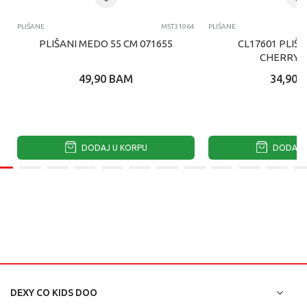
PLIŠANE
MST31964
PLIŠANE
PLIŠANI MEDO 55 CM 071655
CL17601 PLIŠ
CHERRY 
49,90
BAM
34,90
DODAJ U KORPU
DODAJ U
DEXY CO KIDS DOO