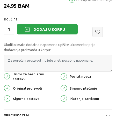
Obavijesti me o sniženju
24,95
BAM
Količina:
DODAJ U KORPU
Ukoliko imate dodatne napomene upišite u komentar prije
dodavanja proizvoda u korpu:
Uslovi za besplatnu
Povrat novca
dostavu
Original proizvodi
Sigurno plaćanje
Sigurna dostava
Plaćanje karticom
SPECIFIKACIJA