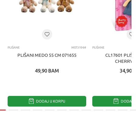
PLIŠANE
MST31964
PLIŠANE
PLIŠANI MEDO 55 CM 071655
CL17601 PLIŠ
CHERRY 
49,90
BAM
34,90
DODAJ U KORPU
DODAJ U