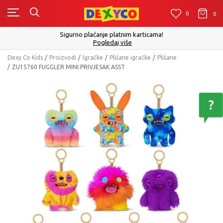
0
0
0
Sigurno plaćanje platnim karticama!
Pogledaj više
Dexy Co Kids
Proizvodi
Igračke
Plišane igračke
Plišane
ZU15760 FUGGLER MINI PRIVJESAK ASST