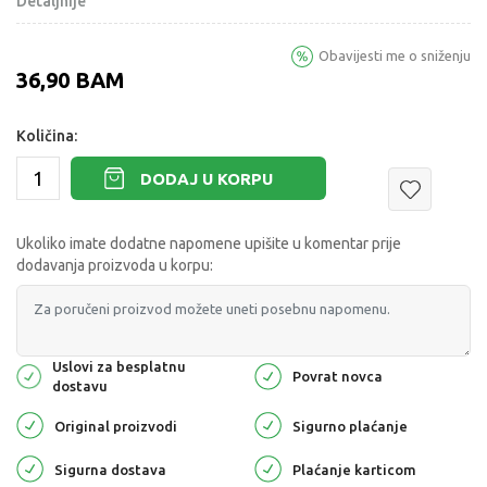
Detaljnije
Obavijesti me o sniženju
36,90
BAM
Količina:
DODAJ U KORPU
Ukoliko imate dodatne napomene upišite u komentar prije
dodavanja proizvoda u korpu:
Uslovi za besplatnu
Povrat novca
dostavu
Original proizvodi
Sigurno plaćanje
Sigurna dostava
Plaćanje karticom