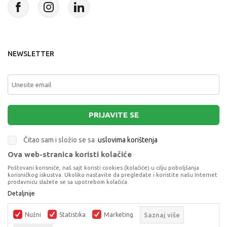
NEWSLETTER
PRIJAVITE SE
Čitao sam i složio se sa
uslovima korištenja
Ova web-stranica koristi kolačiće
This site is protected by reCAPTCHA and the Google
Privacy Policy
and
Poštovani korisniče, naš sajt koristi cookies (kolačiće) u cilju poboljšanja
Terms of Service
apply.
korisničkog iskustva. Ukoliko nastavite da pregledate i koristite našu Internet
prodavnicu slažete se sa upotrebom kolačića.
Detaljnije
Nužni
Statistika
Marketing
Saznaj više