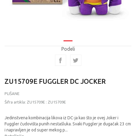
Podeli
ZU15709E FUGGLER DC JOCKER
PLIŠANE
Šifra artikla:
ZU15709E
:
ZU15709E
Jedinstvena kombinacija likova iz DC-ja kao što je ovej Joker i
Fuggler čudovišta punih nestašluka. Svaki Fuggler je dugačak 23 cm
i napravljen je od super mekog p
...