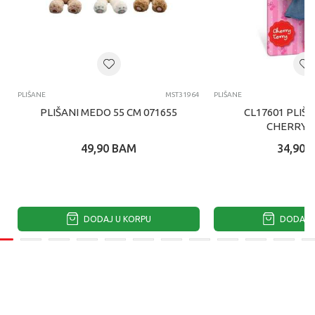
PLIŠANE
MST31964
PLIŠANE
PLIŠANI MEDO 55 CM 071655
CL17601 PLIŠ
CHERRY 
49,90
BAM
34,90
DODAJ U KORPU
DODAJ U