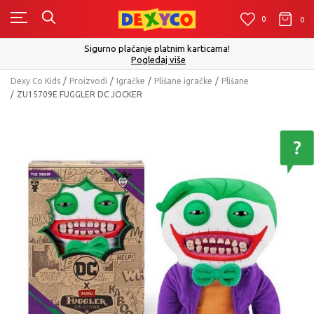
0
0
0
Sigurno plaćanje platnim karticama!
Pogledaj više
Dexy Co Kids
Proizvodi
Igračke
Plišane igračke
Plišane
ZU15709E FUGGLER DC JOCKER