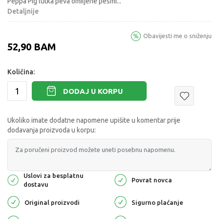
Peppa Pig lutka peva omiljene pesmi
...
Detaljnije
Obavijesti me o sniženju
52,90
BAM
Količina:
DODAJ U KORPU
Ukoliko imate dodatne napomene upišite u komentar prije
dodavanja proizvoda u korpu:
Uslovi za besplatnu
Povrat novca
dostavu
Original proizvodi
Sigurno plaćanje