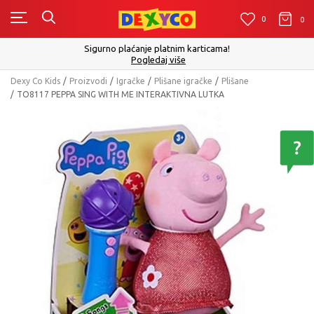
0
0
0
C
Sigurno plaćanje platnim karticama!
Pogledaj više
Dexy Co Kids
Proizvodi
Igračke
Plišane igračke
Plišane
TO8117 PEPPA SING WITH ME INTERAKTIVNA LUTKA