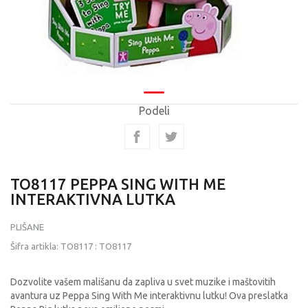
Podeli
TO8117 PEPPA SING WITH ME
INTERAKTIVNA LUTKA
PLIŠANE
Šifra artikla:
TO8117
:
TO8117
Dozvolite vašem mališanu da zapliva u svet muzike i maštovitih
avantura uz Peppa Sing With Me interaktivnu lutku! Ova preslatka