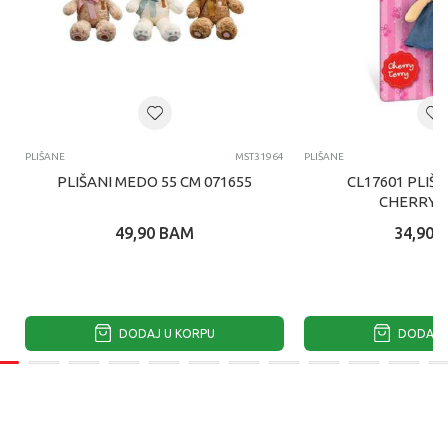
PLIŠANE
MST31964
PLIŠANE
PLIŠANI MEDO 55 CM 071655
CL17601 PLIŠ
CHERRY 
49,90
BAM
34,90
DODAJ U KORPU
DODAJ U